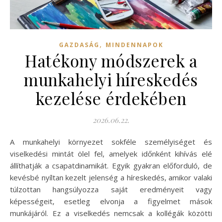
,
GAZDASÁG
MINDENNAPOK
Hatékony módszerek a
munkahelyi híreskedés
kezelése érdekében
2026.06.22.
A munkahelyi környezet sokféle személyiséget és
viselkedési mintát ölel fel, amelyek időnként kihívás elé
állíthatják a csapatdinamikát. Egyik gyakran előforduló, de
kevésbé nyíltan kezelt jelenség a híreskedés, amikor valaki
túlzottan hangsúlyozza saját eredményeit vagy
képességeit, esetleg elvonja a figyelmet mások
munkájáról. Ez a viselkedés nemcsak a kollégák közötti