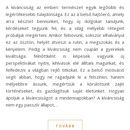
A kíváncsiság az emberi természet egyik legősibb és
legértékesebb tulajdonsága. Ez az a belső hajtóerő, amely
arra késztet bennünket, hogy új dolgokat tanuljunk,
kérdéseket tegyünk fel, és a világ mélyebb rétegeit
próbáljuk megérteni. Amikor felnövünk, sokszor elhalványul
ez az ösztön, helyét átveszi a rutin, a megszokás és a
kényelem. Pedig a kíváncsiság nem csupán a gyerekek
kiváltsága: felnőttként is képesek vagyunk új
perspektívákat nyitni, kihívások elé állítani magunkat, és
felfedezni a világban rejlő titkokat. Ez a belső motiváció
segít abban, hogy ne ragadjunk le a felszínen, hanem
mélyebbre ássunk, megértsük a körülöttünk zajló
történéseket, és gazdagítsuk saját életünket. Hogyan
ápoljuk a kíváncsiságot a mindennapokban? A kíváncsiság
nem egy passzív állapot,…
TOVÁBB