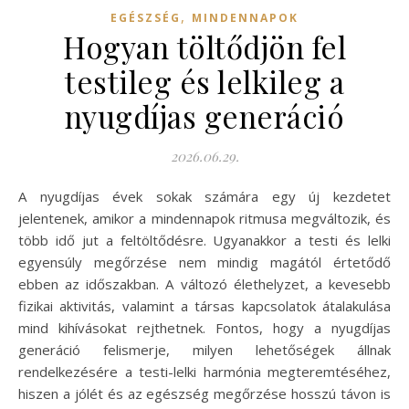
,
EGÉSZSÉG
MINDENNAPOK
Hogyan töltődjön fel
testileg és lelkileg a
nyugdíjas generáció
2026.06.29.
A nyugdíjas évek sokak számára egy új kezdetet
jelentenek, amikor a mindennapok ritmusa megváltozik, és
több idő jut a feltöltődésre. Ugyanakkor a testi és lelki
egyensúly megőrzése nem mindig magától értetődő
ebben az időszakban. A változó élethelyzet, a kevesebb
fizikai aktivitás, valamint a társas kapcsolatok átalakulása
mind kihívásokat rejthetnek. Fontos, hogy a nyugdíjas
generáció felismerje, milyen lehetőségek állnak
rendelkezésére a testi-lelki harmónia megteremtéséhez,
hiszen a jólét és az egészség megőrzése hosszú távon is