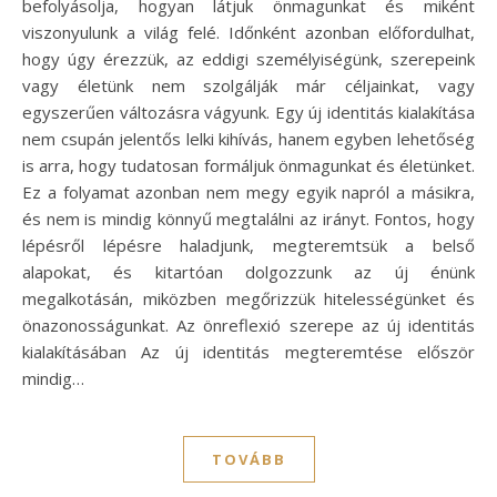
befolyásolja, hogyan látjuk önmagunkat és miként
viszonyulunk a világ felé. Időnként azonban előfordulhat,
hogy úgy érezzük, az eddigi személyiségünk, szerepeink
vagy életünk nem szolgálják már céljainkat, vagy
egyszerűen változásra vágyunk. Egy új identitás kialakítása
nem csupán jelentős lelki kihívás, hanem egyben lehetőség
is arra, hogy tudatosan formáljuk önmagunkat és életünket.
Ez a folyamat azonban nem megy egyik napról a másikra,
és nem is mindig könnyű megtalálni az irányt. Fontos, hogy
lépésről lépésre haladjunk, megteremtsük a belső
alapokat, és kitartóan dolgozzunk az új énünk
megalkotásán, miközben megőrizzük hitelességünket és
önazonosságunkat. Az önreflexió szerepe az új identitás
kialakításában Az új identitás megteremtése először
mindig…
TOVÁBB