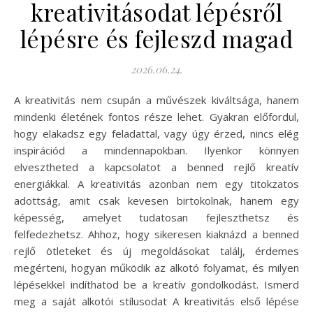
kreativitásodat lépésről
lépésre és fejleszd magad
2026.06.24.
A kreativitás nem csupán a művészek kiváltsága, hanem
mindenki életének fontos része lehet. Gyakran előfordul,
hogy elakadsz egy feladattal, vagy úgy érzed, nincs elég
inspirációd a mindennapokban. Ilyenkor könnyen
elvesztheted a kapcsolatot a benned rejlő kreatív
energiákkal. A kreativitás azonban nem egy titokzatos
adottság, amit csak kevesen birtokolnak, hanem egy
képesség, amelyet tudatosan fejleszthetsz és
felfedezhetsz. Ahhoz, hogy sikeresen kiaknázd a benned
rejlő ötleteket és új megoldásokat találj, érdemes
megérteni, hogyan működik az alkotó folyamat, és milyen
lépésekkel indíthatod be a kreatív gondolkodást. Ismerd
meg a saját alkotói stílusodat A kreativitás első lépése