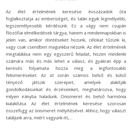
Az élet értelmének keresése évszázadok óta
foglalkoztatja az emberiséget, és talán egyik legmélyebb,
legszemélyesebb kérdésünk. Ez a vágy nem csupán
filozófiai elmélkedések tárgya, hanem a mindennapokban is
jelen van, amikor döntéseket hozunk, célokat tűzünk ki,
vagy csak csendben magunkba nézünk. Az élet értelmének
megtalálása nem egy egyszerű feladat, hiszen mindenki
számára más és más lehet a válasz, és gyakran épp a
keresés folyamata hozza meg a legfontosabb
felismeréseket. Az út során számos belső és külső
tényező játszik szerepet, amelyek alakítják
gondolkodásunkat és érzéseinket, meghatározva, hogy
milyen irányba haladunk. Önismeret és belső harmónia
kialakítása Az élet értelmének keresése szorosan
összefügg az önismeret mélyítésével. Ahhoz, hogy választ
találjunk arra, miért vagyunk itt,…