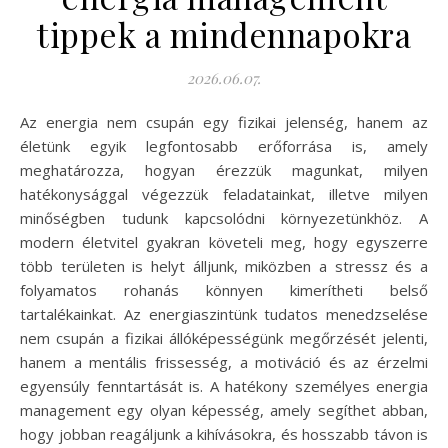
tippek a mindennapokra
2026.06.07.
Az energia nem csupán egy fizikai jelenség, hanem az
életünk egyik legfontosabb erőforrása is, amely
meghatározza, hogyan érezzük magunkat, milyen
hatékonysággal végezzük feladatainkat, illetve milyen
minőségben tudunk kapcsolódni környezetünkhöz. A
modern életvitel gyakran követeli meg, hogy egyszerre
több területen is helyt álljunk, miközben a stressz és a
folyamatos rohanás könnyen kimerítheti belső
tartalékainkat. Az energiaszintünk tudatos menedzselése
nem csupán a fizikai állóképességünk megőrzését jelenti,
hanem a mentális frissesség, a motiváció és az érzelmi
egyensúly fenntartását is. A hatékony személyes energia
management egy olyan képesség, amely segíthet abban,
hogy jobban reagáljunk a kihívásokra, és hosszabb távon is