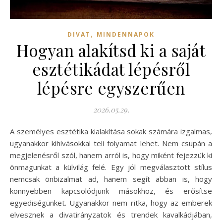
,
DIVAT
MINDENNAPOK
Hogyan alakítsd ki a saját
esztétikádat lépésről
lépésre egyszerűen
2026.05.29.
A személyes esztétika kialakítása sokak számára izgalmas,
ugyanakkor kihívásokkal teli folyamat lehet. Nem csupán a
megjelenésről szól, hanem arról is, hogy miként fejezzük ki
önmagunkat a külvilág felé. Egy jól megválasztott stílus
nemcsak önbizalmat ad, hanem segít abban is, hogy
könnyebben kapcsolódjunk másokhoz, és erősítse
egyediségünket. Ugyanakkor nem ritka, hogy az emberek
elvesznek a divatirányzatok és trendek kavalkádjában,