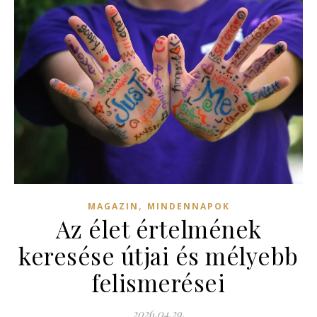
,
MAGAZIN
MINDENNAPOK
Az élet értelmének
keresése útjai és mélyebb
felismerései
2026.04.29.