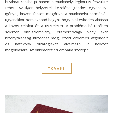
bizalmat ronthatja, hanem a munkahelyi légkört is feszültté
teheti. Az ilyen helyzetek kezelése gondos egyensúlyt
igényel, hiszen fontos megőrizni a munkahelyi harmóniát,
ugyanakkor nem szabad hagyni, hogy a híreskedés aláássa
a közös célokat és a tiszteletet. A probléma hátterében
sokszor önbizalomhiány, elismerésvágy vagy akár
bizonytalanság húzódhat meg, ezért érdemes átgondolt
és hatékony stratégiákat alkalmazni a helyzet
megoldására. Az önismeret és empátia szerepe…
TOVÁBB