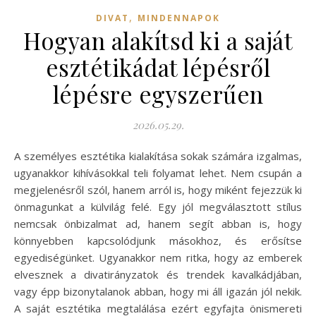
,
DIVAT
MINDENNAPOK
Hogyan alakítsd ki a saját
esztétikádat lépésről
lépésre egyszerűen
2026.05.29.
A személyes esztétika kialakítása sokak számára izgalmas,
ugyanakkor kihívásokkal teli folyamat lehet. Nem csupán a
megjelenésről szól, hanem arról is, hogy miként fejezzük ki
önmagunkat a külvilág felé. Egy jól megválasztott stílus
nemcsak önbizalmat ad, hanem segít abban is, hogy
könnyebben kapcsolódjunk másokhoz, és erősítse
egyediségünket. Ugyanakkor nem ritka, hogy az emberek
elvesznek a divatirányzatok és trendek kavalkádjában,
vagy épp bizonytalanok abban, hogy mi áll igazán jól nekik.
A saját esztétika megtalálása ezért egyfajta önismereti