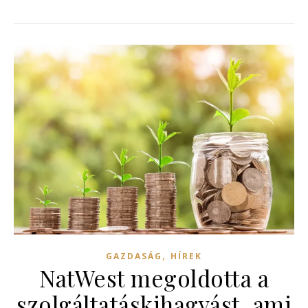
,
GAZDASÁG
HÍREK
NatWest megoldotta a
szolgáltatáskihagyást, ami