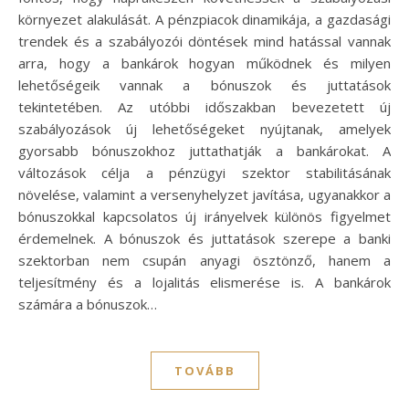
környezet alakulását. A pénzpiacok dinamikája, a gazdasági
trendek és a szabályozói döntések mind hatással vannak
arra, hogy a bankárok hogyan működnek és milyen
lehetőségeik vannak a bónuszok és juttatások
tekintetében. Az utóbbi időszakban bevezetett új
szabályozások új lehetőségeket nyújtanak, amelyek
gyorsabb bónuszokhoz juttathatják a bankárokat. A
változások célja a pénzügyi szektor stabilitásának
növelése, valamint a versenyhelyzet javítása, ugyanakkor a
bónuszokkal kapcsolatos új irányelvek különös figyelmet
érdemelnek. A bónuszok és juttatások szerepe a banki
szektorban nem csupán anyagi ösztönző, hanem a
teljesítmény és a lojalitás elismerése is. A bankárok
számára a bónuszok…
TOVÁBB