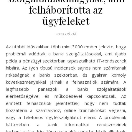
felháborította az
ügyfeleket
2025.06.08.
Az utóbbi időszakban több mint 3000 ember jelezte, hogy
problémái adódtak a banki szolgáltatásokkal, ami újabb
példa a pénzügyi szektorban tapasztalható IT-rendszerek
hibáira. Az ilyen típusú incidensek sajnos nem számítanak
ritkaságnak a banki szektorban, és gyakran komoly
következményekkel járnak a felhasználók számára. A
legfrissebb panaszok a banki szolgáltatások
elérhetőségével és működésével kapcsolatosak. Az
érintett felhasználók jelentették, hogy nem tudtak
hozzáférni a számláikhoz, online tranzakciókat végezni,
vagy a telefonos ügyfélszolgálatot elérni. A problémák
hátterében a bank informatikai rendszereinek
karbantartása, frissítése vagy akár váratlan hibák állhatnak.