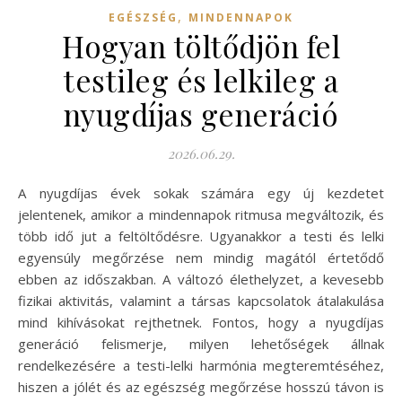
,
EGÉSZSÉG
MINDENNAPOK
Hogyan töltődjön fel
testileg és lelkileg a
nyugdíjas generáció
2026.06.29.
A nyugdíjas évek sokak számára egy új kezdetet
jelentenek, amikor a mindennapok ritmusa megváltozik, és
több idő jut a feltöltődésre. Ugyanakkor a testi és lelki
egyensúly megőrzése nem mindig magától értetődő
ebben az időszakban. A változó élethelyzet, a kevesebb
fizikai aktivitás, valamint a társas kapcsolatok átalakulása
mind kihívásokat rejthetnek. Fontos, hogy a nyugdíjas
generáció felismerje, milyen lehetőségek állnak
rendelkezésére a testi-lelki harmónia megteremtéséhez,
hiszen a jólét és az egészség megőrzése hosszú távon is