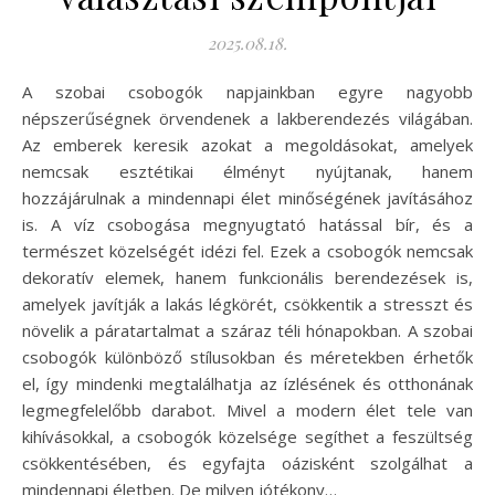
2025.08.18.
A szobai csobogók napjainkban egyre nagyobb
népszerűségnek örvendenek a lakberendezés világában.
Az emberek keresik azokat a megoldásokat, amelyek
nemcsak esztétikai élményt nyújtanak, hanem
hozzájárulnak a mindennapi élet minőségének javításához
is. A víz csobogása megnyugtató hatással bír, és a
természet közelségét idézi fel. Ezek a csobogók nemcsak
dekoratív elemek, hanem funkcionális berendezések is,
amelyek javítják a lakás légkörét, csökkentik a stresszt és
növelik a páratartalmat a száraz téli hónapokban. A szobai
csobogók különböző stílusokban és méretekben érhetők
el, így mindenki megtalálhatja az ízlésének és otthonának
legmegfelelőbb darabot. Mivel a modern élet tele van
kihívásokkal, a csobogók közelsége segíthet a feszültség
csökkentésében, és egyfajta oázisként szolgálhat a
mindennapi életben. De milyen jótékony…