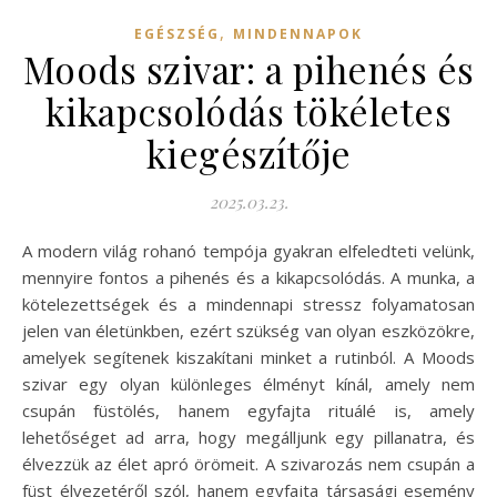
,
EGÉSZSÉG
MINDENNAPOK
Moods szivar: a pihenés és
kikapcsolódás tökéletes
kiegészítője
2025.03.23.
A modern világ rohanó tempója gyakran elfeledteti velünk,
mennyire fontos a pihenés és a kikapcsolódás. A munka, a
kötelezettségek és a mindennapi stressz folyamatosan
jelen van életünkben, ezért szükség van olyan eszközökre,
amelyek segítenek kiszakítani minket a rutinból. A Moods
szivar egy olyan különleges élményt kínál, amely nem
csupán füstölés, hanem egyfajta rituálé is, amely
lehetőséget ad arra, hogy megálljunk egy pillanatra, és
élvezzük az élet apró örömeit. A szivarozás nem csupán a
füst élvezetéről szól, hanem egyfajta társasági esemény