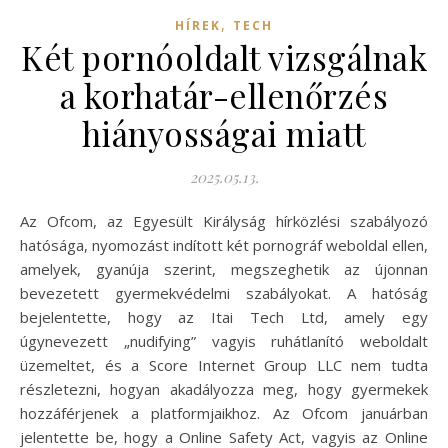
,
HÍREK
TECH
Két pornóoldalt vizsgálnak
a korhatár-ellenőrzés
hiányosságai miatt
2025.05.13.
Az Ofcom, az Egyesült Királyság hírközlési szabályozó
hatósága, nyomozást indított két pornográf weboldal ellen,
amelyek, gyanúja szerint, megszeghetik az újonnan
bevezetett gyermekvédelmi szabályokat. A hatóság
bejelentette, hogy az Itai Tech Ltd, amely egy
úgynevezett „nudifying” vagyis ruhátlanító weboldalt
üzemeltet, és a Score Internet Group LLC nem tudta
részletezni, hogyan akadályozza meg, hogy gyermekek
hozzáférjenek a platformjaikhoz. Az Ofcom januárban
jelentette be, hogy a Online Safety Act, vagyis az Online