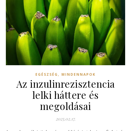
,
EGÉSZSÉG
MINDENNAPOK
Az inzulinrezisztencia
lelki háttere és
megoldásai
2025.02.17.