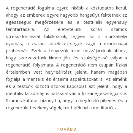
A regeneráció fogalma egyre inkább a köztudatba kerül,
ahogy az emberek egyre nagyobb hangsúlyt fektetnek az
egészségük megőrzésére és a testi-lelki egyensúly
fenntartására. Az életvitelünk során számos
stresszforrással találkozunk, legyen az a munkahelyi
nyomás, a családi kötelezettségek vagy a mindennapi
problémák. Ezek a tényezők mind hozzájárulnak ahhoz,
hogy szervezetünk kimerüljön, és szükségessé váljon a
regeneráció folyamata. A regeneráció nem csupán fizikai
értelemben vett helyreállítást jelent, hanem magában
foglalja a mentális és érzelmi aspektusokat is. Az elménk
és a testünk közötti szoros kapcsolat azt jelenti, hogy a
mentális fáradtság is hatással van a fizikai egészségünkre.
Számos kutatás bizonyítja, hogy a megfelelő pihenés és a
regeneráló tevékenységek, mint például a meditáció, a…
TOVÁBB