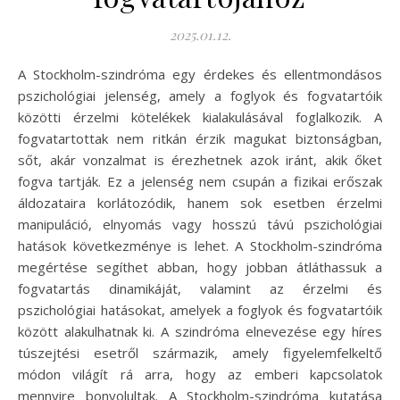
2025.01.12.
A Stockholm-szindróma egy érdekes és ellentmondásos
pszichológiai jelenség, amely a foglyok és fogvatartóik
közötti érzelmi kötelékek kialakulásával foglalkozik. A
fogvatartottak nem ritkán érzik magukat biztonságban,
sőt, akár vonzalmat is érezhetnek azok iránt, akik őket
fogva tartják. Ez a jelenség nem csupán a fizikai erőszak
áldozataira korlátozódik, hanem sok esetben érzelmi
manipuláció, elnyomás vagy hosszú távú pszichológiai
hatások következménye is lehet. A Stockholm-szindróma
megértése segíthet abban, hogy jobban átláthassuk a
fogvatartás dinamikáját, valamint az érzelmi és
pszichológiai hatásokat, amelyek a foglyok és fogvatartóik
között alakulhatnak ki. A szindróma elnevezése egy híres
túszejtési esetről származik, amely figyelemfelkeltő
módon világít rá arra, hogy az emberi kapcsolatok
mennyire bonyolultak. A Stockholm-szindróma kutatása