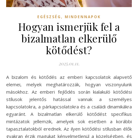
,
EGÉSZSÉG
MINDENNAPOK
Hogyan ismerjük fel a
bizalmatlan elkerülő
kötődést?
2025.01.11.
A bizalom és kötődés az emberi kapcsolatok alapvető
elemei, melyek meghatározzák, hogyan viszonyulunk
másokhoz. Az emberi fejlődés során kialakuló kötődési
stílusok jelentős hatással vannak a személyes
kapcsolatokra, a párkapcsolatokra és a családi dinamikákra
egyaránt. A bizalmatlan elkerülő kötődést specifikus
mintázatok jellemzik, amelyek sok esetben a korábbi
tapasztalatokból erednek. Az ilyen kötődési stílusban élők
gyakran érzik magukat kényelmetlenül a közelségben, és