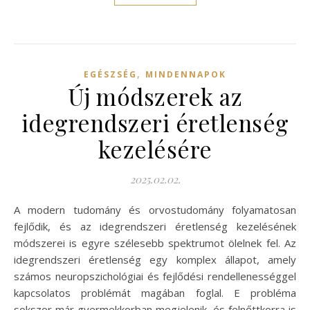
,
EGÉSZSÉG
MINDENNAPOK
Új módszerek az
idegrendszeri éretlenség
kezelésére
2025.02.02.
A modern tudomány és orvostudomány folyamatosan
fejlődik, és az idegrendszeri éretlenség kezelésének
módszerei is egyre szélesebb spektrumot ölelnek fel. Az
idegrendszeri éretlenség egy komplex állapot, amely
számos neuropszichológiai és fejlődési rendellenességgel
kapcsolatos problémát magában foglal. E probléma
sokszor már gyermekkorban megjelenik, és felnőttkorra is