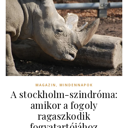
,
MAGAZIN
MINDENNAPOK
A stockholm-szindróma:
amikor a fogoly
ragaszkodik
fogvatartójához