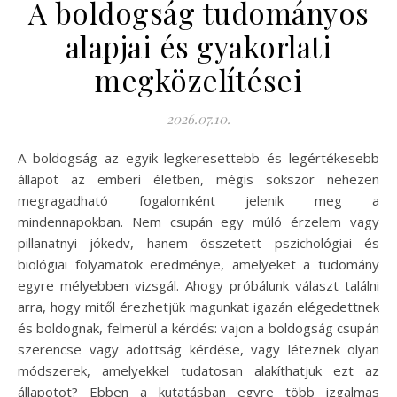
A boldogság tudományos
alapjai és gyakorlati
megközelítései
2026.07.10.
A boldogság az egyik legkeresettebb és legértékesebb
állapot az emberi életben, mégis sokszor nehezen
megragadható fogalomként jelenik meg a
mindennapokban. Nem csupán egy múló érzelem vagy
pillanatnyi jókedv, hanem összetett pszichológiai és
biológiai folyamatok eredménye, amelyeket a tudomány
egyre mélyebben vizsgál. Ahogy próbálunk választ találni
arra, hogy mitől érezhetjük magunkat igazán elégedettnek
és boldognak, felmerül a kérdés: vajon a boldogság csupán
szerencse vagy adottság kérdése, vagy léteznek olyan
módszerek, amelyekkel tudatosan alakíthatjuk ezt az
állapotot? Ebben a kutatásban egyre több izgalmas