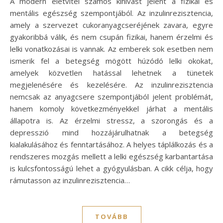
A modern életvitel számos kihívást jelent a fizikai és
mentális egészség szempontjából. Az inzulinrezisztencia,
amely a szervezet cukoranyagcseréjének zavara, egyre
gyakoribbá válik, és nem csupán fizikai, hanem érzelmi és
lelki vonatkozásai is vannak. Az emberek sok esetben nem
ismerik fel a betegség mögött húzódó lelki okokat,
amelyek közvetlen hatással lehetnek a tünetek
megjelenésére és kezelésére. Az inzulinrezisztencia
nemcsak az anyagcsere szempontjából jelent problémát,
hanem komoly következményekkel járhat a mentális
állapotra is. Az érzelmi stressz, a szorongás és a
depresszió mind hozzájárulhatnak a betegség
kialakulásához és fenntartásához. A helyes táplálkozás és a
rendszeres mozgás mellett a lelki egészség karbantartása
is kulcsfontosságú lehet a gyógyulásban. A cikk célja, hogy
rámutasson az inzulinrezisztencia…
TOVÁBB