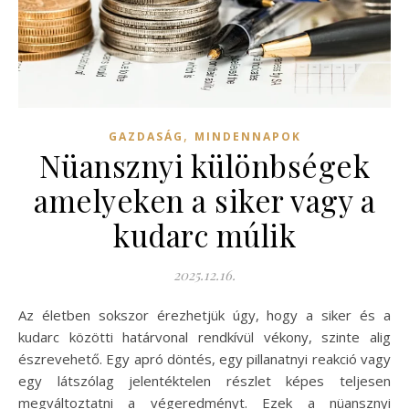
,
GAZDASÁG
MINDENNAPOK
Nüansznyi különbségek
amelyeken a siker vagy a
kudarc múlik
2025.12.16.
Az életben sokszor érezhetjük úgy, hogy a siker és a
kudarc közötti határvonal rendkívül vékony, szinte alig
észrevehető. Egy apró döntés, egy pillanatnyi reakció vagy
egy látszólag jelentéktelen részlet képes teljesen
megváltoztatni a végeredményt. Ezek a nüansznyi