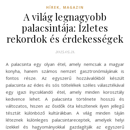
,
HÍREK
MAGAZIN
A világ legnagyobb
palacsintája: Ízletes
rekordok és érdekességek
2025.05.21.
A palacsinta egy olyan étel, amely nemcsak a magyar
konyha, hanem számos nemzet gasztronómiájának is
fontos része. Az egyszerű hozzávalókból készült
palacsinta az édes és sós töltelékek széles választékával
egy igazi ínycsiklandó étel, amely minden korosztály
kedvence lehet. A palacsinta története hosszú és
változatos, hiszen az ősidők óta készítenek ilyen jellegű
tésztát különböző kultúrákban. A világ minden táján
léteznek különleges palacsintareceptek, amelyek helyi
ízekkel és hagyományokkal gazdagítják az egyszerű