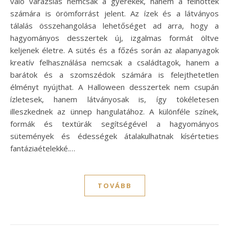
való varázslás nemcsak a gyerekek, hanem a felnőttek
számára is örömforrást jelent. Az ízek és a látványos
tálalás összehangolása lehetőséget ad arra, hogy a
hagyományos desszertek új, izgalmas formát öltve
keljenek életre. A sütés és a főzés során az alapanyagok
kreatív felhasználása nemcsak a családtagok, hanem a
barátok és a szomszédok számára is felejthetetlen
élményt nyújthat. A Halloween desszertek nem csupán
ízletesek, hanem látványosak is, így tökéletesen
illeszkednek az ünnep hangulatához. A különféle színek,
formák és textúrák segítségével a hagyományos
sütemények és édességek átalakulhatnak kísérteties
fantáziaételekké.…
TOVÁBB