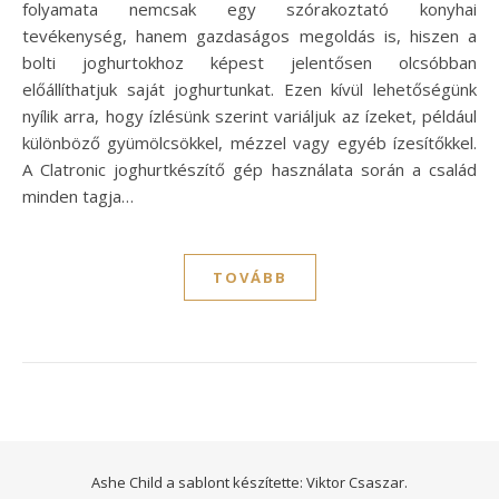
folyamata nemcsak egy szórakoztató konyhai
tevékenység, hanem gazdaságos megoldás is, hiszen a
bolti joghurtokhoz képest jelentősen olcsóbban
előállíthatjuk saját joghurtunkat. Ezen kívül lehetőségünk
nyílik arra, hogy ízlésünk szerint variáljuk az ízeket, például
különböző gyümölcsökkel, mézzel vagy egyéb ízesítőkkel.
A Clatronic joghurtkészítő gép használata során a család
minden tagja…
TOVÁBB
Ashe Child a sablont készítette:
Viktor Csaszar.