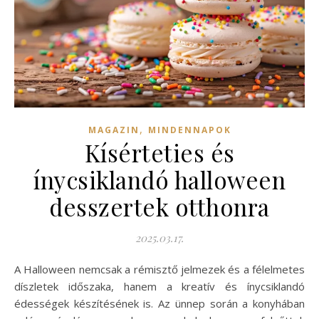
,
MAGAZIN
MINDENNAPOK
Kísérteties és
ínycsiklandó halloween
desszertek otthonra
2025.03.17.
A Halloween nemcsak a rémisztő jelmezek és a félelmetes
díszletek időszaka, hanem a kreatív és ínycsiklandó
édességek készítésének is. Az ünnep során a konyhában