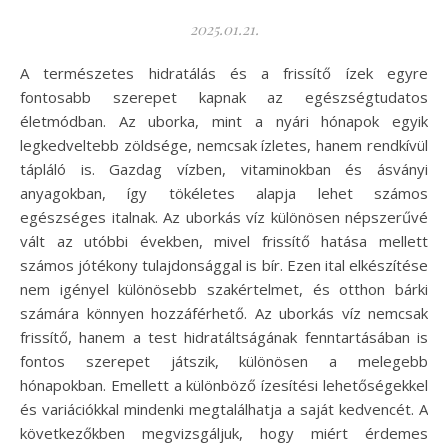
2025.01.21.
A természetes hidratálás és a frissítő ízek egyre
fontosabb szerepet kapnak az egészségtudatos
életmódban. Az uborka, mint a nyári hónapok egyik
legkedveltebb zöldsége, nemcsak ízletes, hanem rendkívül
tápláló is. Gazdag vízben, vitaminokban és ásványi
anyagokban, így tökéletes alapja lehet számos
egészséges italnak. Az uborkás víz különösen népszerűvé
vált az utóbbi években, mivel frissítő hatása mellett
számos jótékony tulajdonsággal is bír. Ezen ital elkészítése
nem igényel különösebb szakértelmet, és otthon bárki
számára könnyen hozzáférhető. Az uborkás víz nemcsak
frissítő, hanem a test hidratáltságának fenntartásában is
fontos szerepet játszik, különösen a melegebb
hónapokban. Emellett a különböző ízesítési lehetőségekkel
és variációkkal mindenki megtalálhatja a saját kedvencét. A
következőkben megvizsgáljuk, hogy miért érdemes