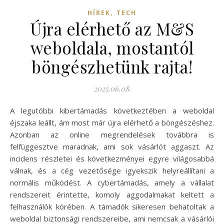
,
HÍREK
TECH
Újra elérhető az M&S
weboldala, mostantól
böngészhetünk rajta!
2025.06.08.
A legutóbbi kibertámadás következtében a weboldal
éjszaka leállt, ám most már újra elérhető a böngészéshez.
Azonban az online megrendelések továbbra is
felfüggesztve maradnak, ami sok vásárlót aggaszt. Az
incidens részletei és következményei egyre világosabbá
válnak, és a cég vezetősége igyekszik helyreállítani a
normális működést. A cybertámadás, amely a vállalat
rendszereit érintette, komoly aggodalmakat keltett a
felhasználók körében. A támadók sikeresen behatoltak a
weboldal biztonsági rendszereibe, ami nemcsak a vásárlói