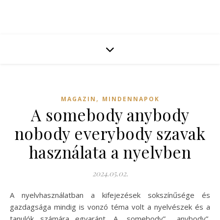
,
MAGAZIN
MINDENNAPOK
A somebody anybody
nobody everybody szavak
használata a nyelvben
2024.05.02.
A nyelvhasználatban a kifejezések sokszínűsége és
gazdagsága mindig is vonzó téma volt a nyelvészek és a
tanulók számára egyaránt. A „somebody”, „anybody”,