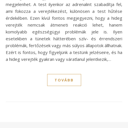
megjelenhet. A test ilyenkor az adrenalint szabadítja fel,
ami fokozza a verejtékezést, különösen a test hűtése
érdekében. Ezen kívül fontos megjegyezni, hogy a hideg
verejték nemcsak átmeneti reakció lehet, hanem
komolyabb egészségügyi problémák jele is. Ilyen
esetekben a tünetek hátterében szív- és érrendszeri
problémák, fertőzések vagy más súlyos állapotok állhatnak.
Ezért is fontos, hogy figyeljünk a testünk jelzéseire, és ha
a hideg verejték gyakran vagy váratlanul jelentkezik,…
TOVÁBB