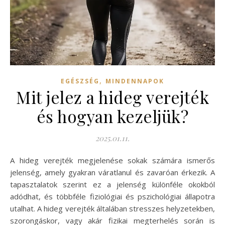
,
EGÉSZSÉG
MINDENNAPOK
Mit jelez a hideg verejték
és hogyan kezeljük?
2025.01.11.
A hideg verejték megjelenése sokak számára ismerős
jelenség, amely gyakran váratlanul és zavaróan érkezik. A
tapasztalatok szerint ez a jelenség különféle okokból
adódhat, és többféle fiziológiai és pszichológiai állapotra
utalhat. A hideg verejték általában stresszes helyzetekben,
szorongáskor, vagy akár fizikai megterhelés során is