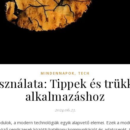
,
MINDENNAPOK
TECH
sználata: Tippek és trük
alkalmazáshoz
2024.06.23.
modulok, a modern technológiák egyik alapvető elemei. Ezek a m
önböző rendszerek közötti hatékony kommunikációt és adatcserét.