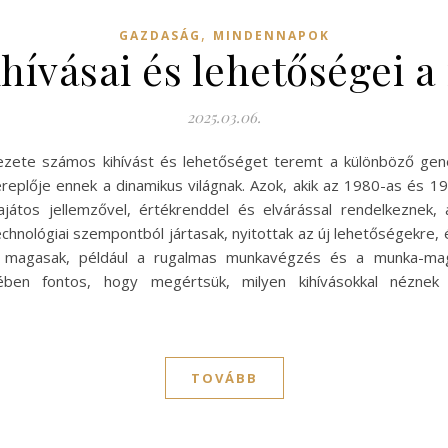
,
GAZDASÁG
MINDENNAPOK
ihívásai és lehetőségei
2025.03.06.
ezete számos kihívást és lehetőséget teremt a különböző gen
replője ennek a dinamikus világnak. Azok, akik az 1980-as és 1
átos jellemzővel, értékrenddel és elvárással rendelkeznek,
technológiai szempontból jártasak, nyitottak az új lehetőségekr
 is magasak, például a rugalmas munkavégzés és a munka-m
ében fontos, hogy megértsük, milyen kihívásokkal néznek
TOVÁBB