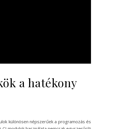
kök a hatékony
odulok különösen népszerűek a programozás és
 A CI modulok használata nemcsak egyszerűsíti