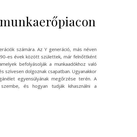
 a munkaerőpiacon
erációk számára. Az Y generáció, más néven
990-es évek között születtek, már felnőttként
 amelyek befolyásolják a munkaadókhoz való
e, és szívesen dolgoznak csapatban. Ugyanakkor
agánélet egyensúlyának megőrzése terén. A
 szembe, és hogyan tudják kihasználni a