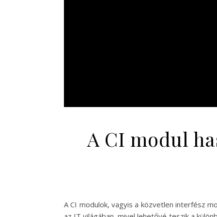
A CI modul ha
A CI modulok, vagyis a közvetlen interfész 
az IT világában, mivel lehetővé teszik a kül