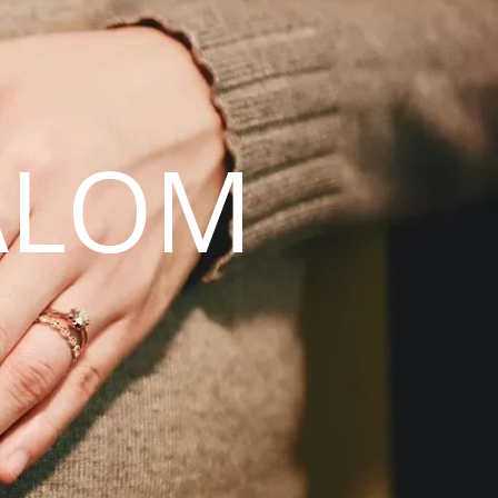
ALOM
N