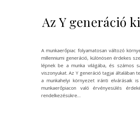
Az Y generáció k
A munkaerőpiac folyamatosan változó körny
millenniumi generáció, különösen érdekes sze
lépnek be a munka világába, és számos saj
viszonyukat. Az Y generáció tagjai általában 
a munkahelyi környezet iránti elvárásaik
munkaerőpiacon való érvényesülés érdek
rendelkezésükre…