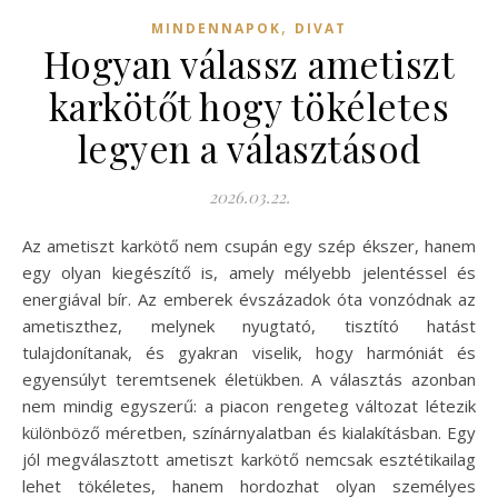
,
MINDENNAPOK
DIVAT
Hogyan válassz ametiszt
karkötőt hogy tökéletes
legyen a választásod
2026.03.22.
Az ametiszt karkötő nem csupán egy szép ékszer, hanem
egy olyan kiegészítő is, amely mélyebb jelentéssel és
energiával bír. Az emberek évszázadok óta vonzódnak az
ametiszthez, melynek nyugtató, tisztító hatást
tulajdonítanak, és gyakran viselik, hogy harmóniát és
egyensúlyt teremtsenek életükben. A választás azonban
nem mindig egyszerű: a piacon rengeteg változat létezik
különböző méretben, színárnyalatban és kialakításban. Egy
jól megválasztott ametiszt karkötő nemcsak esztétikailag
lehet tökéletes, hanem hordozhat olyan személyes