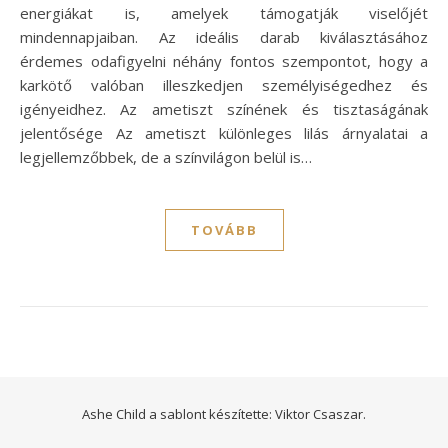
energiákat is, amelyek támogatják viselőjét
mindennapjaiban. Az ideális darab kiválasztásához
érdemes odafigyelni néhány fontos szempontot, hogy a
karkötő valóban illeszkedjen személyiségedhez és
igényeidhez. Az ametiszt színének és tisztaságának
jelentősége Az ametiszt különleges lilás árnyalatai a
legjellemzőbbek, de a színvilágon belül is…
TOVÁBB
Ashe Child a sablont készítette:
Viktor Csaszar.