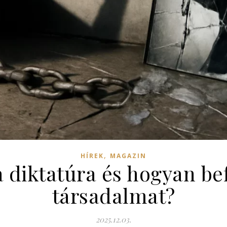
,
HÍREK
MAGAZIN
a diktatúra és hogyan be
társadalmat?
2025.12.03.