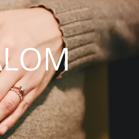
ALOM
N