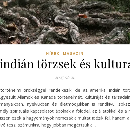
,
HÍREK
MAGAZIN
indián törzsek és kultur
2025.06.21.
örténelmi örökséggel rendelkezik, de az amerikai indián tö
yesült Államok és Kanada történelmét, kultúráját és társadalm
ományaikban, nyelvükben és életmódjukban is rendkívül soksz
ly spirituális kapcsolatot ápolnak a földdel, az állatokkal és 
hiszen ezek a hagyományok nemcsak a múltat idézik fel, hanem a je
ővé teszi számunkra, hogy jobban megértsük a…