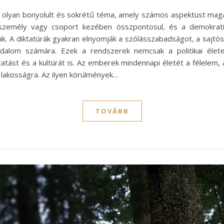
olyan bonyolult és sokrétű téma, amely számos aspektust magában
 személy vagy csoport kezében összpontosul, és a demokratik
k. A diktatúrák gyakran elnyomják a szólásszabadságot, a sajt
dalom számára. Ezek a rendszerek nemcsak a politikai éle
tatást és a kultúrát is. Az emberek mindennapi életét a félelem,
 lakosságra. Az ilyen körülmények…
TOVÁBB