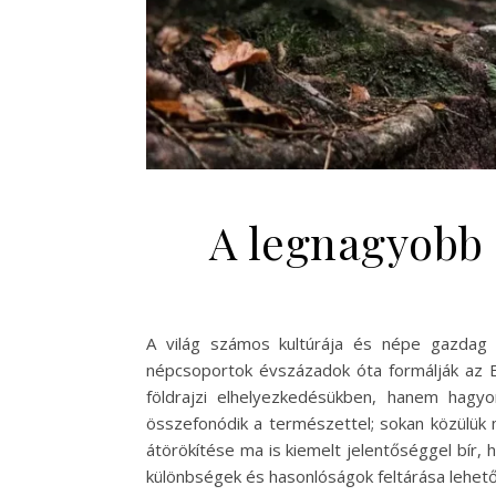
A legnagyobb 
A világ számos kultúrája és népe gazdag t
népcsoportok évszázadok óta formálják az Eg
földrajzi elhelyezkedésükben, hanem hagy
összefonódik a természettel; sokan közülük mé
átörökítése ma is kiemelt jelentőséggel bír, 
különbségek és hasonlóságok feltárása lehet