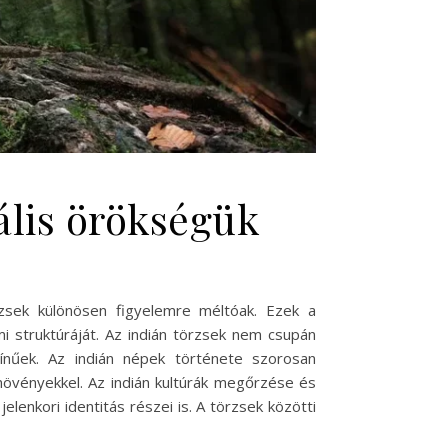
ális örökségük
rzsek különösen figyelemre méltóak. Ezek a
i struktúráját. Az indián törzsek nem csupán
ínűek. Az indián népek története szorosan
a növényekkel. Az indián kultúrák megőrzése és
lenkori identitás részei is. A törzsek közötti