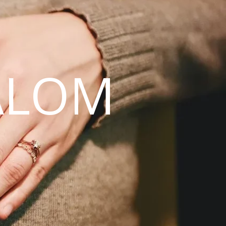
ALOM
N