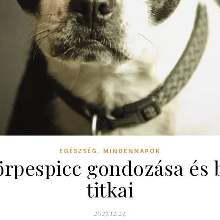
,
EGÉSZSÉG
MINDENNAPOK
örpespicc gondozása és 
titkai
2025.12.24.