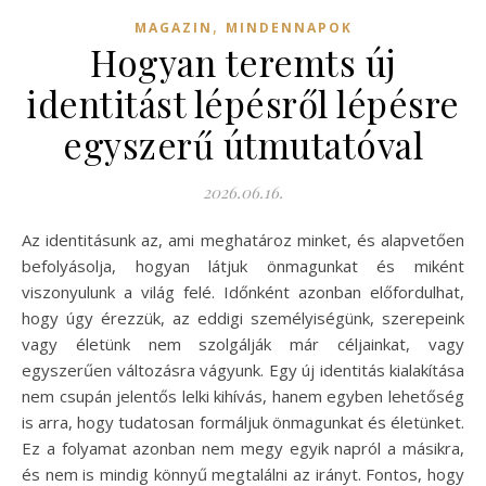
,
MAGAZIN
MINDENNAPOK
Hogyan teremts új
identitást lépésről lépésre
egyszerű útmutatóval
2026.06.16.
Az identitásunk az, ami meghatároz minket, és alapvetően
befolyásolja, hogyan látjuk önmagunkat és miként
viszonyulunk a világ felé. Időnként azonban előfordulhat,
hogy úgy érezzük, az eddigi személyiségünk, szerepeink
vagy életünk nem szolgálják már céljainkat, vagy
egyszerűen változásra vágyunk. Egy új identitás kialakítása
nem csupán jelentős lelki kihívás, hanem egyben lehetőség
is arra, hogy tudatosan formáljuk önmagunkat és életünket.
Ez a folyamat azonban nem megy egyik napról a másikra,
és nem is mindig könnyű megtalálni az irányt. Fontos, hogy