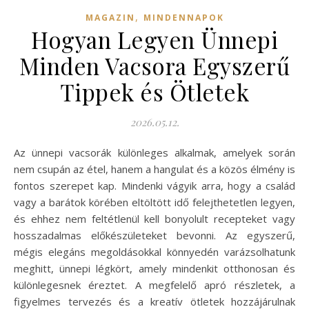
,
MAGAZIN
MINDENNAPOK
Hogyan Legyen Ünnepi
Minden Vacsora Egyszerű
Tippek és Ötletek
2026.05.12.
Az ünnepi vacsorák különleges alkalmak, amelyek során
nem csupán az étel, hanem a hangulat és a közös élmény is
fontos szerepet kap. Mindenki vágyik arra, hogy a család
vagy a barátok körében eltöltött idő felejthetetlen legyen,
és ehhez nem feltétlenül kell bonyolult recepteket vagy
hosszadalmas előkészületeket bevonni. Az egyszerű,
mégis elegáns megoldásokkal könnyedén varázsolhatunk
meghitt, ünnepi légkört, amely mindenkit otthonosan és
különlegesnek éreztet. A megfelelő apró részletek, a
figyelmes tervezés és a kreatív ötletek hozzájárulnak