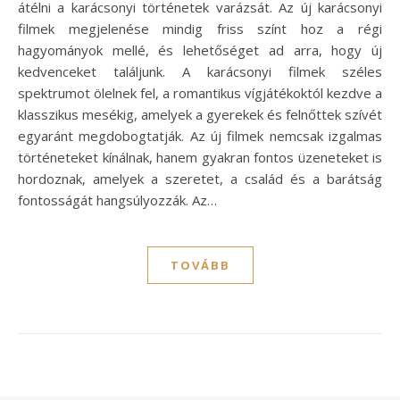
átélni a karácsonyi történetek varázsát. Az új karácsonyi
filmek megjelenése mindig friss színt hoz a régi
hagyományok mellé, és lehetőséget ad arra, hogy új
kedvenceket találjunk. A karácsonyi filmek széles
spektrumot ölelnek fel, a romantikus vígjátékoktól kezdve a
klasszikus mesékig, amelyek a gyerekek és felnőttek szívét
egyaránt megdobogtatják. Az új filmek nemcsak izgalmas
történeteket kínálnak, hanem gyakran fontos üzeneteket is
hordoznak, amelyek a szeretet, a család és a barátság
fontosságát hangsúlyozzák. Az…
TOVÁBB