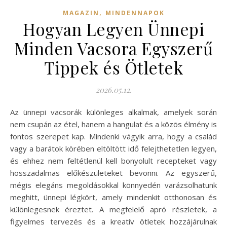
,
MAGAZIN
MINDENNAPOK
Hogyan Legyen Ünnepi
Minden Vacsora Egyszerű
Tippek és Ötletek
2026.05.12.
Az ünnepi vacsorák különleges alkalmak, amelyek során
nem csupán az étel, hanem a hangulat és a közös élmény is
fontos szerepet kap. Mindenki vágyik arra, hogy a család
vagy a barátok körében eltöltött idő felejthetetlen legyen,
és ehhez nem feltétlenül kell bonyolult recepteket vagy
hosszadalmas előkészületeket bevonni. Az egyszerű,
mégis elegáns megoldásokkal könnyedén varázsolhatunk
meghitt, ünnepi légkört, amely mindenkit otthonosan és
különlegesnek éreztet. A megfelelő apró részletek, a
figyelmes tervezés és a kreatív ötletek hozzájárulnak