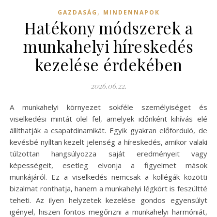
,
GAZDASÁG
MINDENNAPOK
Hatékony módszerek a
munkahelyi híreskedés
kezelése érdekében
2026.06.22.
A munkahelyi környezet sokféle személyiséget és
viselkedési mintát ölel fel, amelyek időnként kihívás elé
állíthatják a csapatdinamikát. Egyik gyakran előforduló, de
kevésbé nyíltan kezelt jelenség a híreskedés, amikor valaki
túlzottan hangsúlyozza saját eredményeit vagy
képességeit, esetleg elvonja a figyelmet mások
munkájáról. Ez a viselkedés nemcsak a kollégák közötti
bizalmat ronthatja, hanem a munkahelyi légkört is feszültté
teheti. Az ilyen helyzetek kezelése gondos egyensúlyt
igényel, hiszen fontos megőrizni a munkahelyi harmóniát,