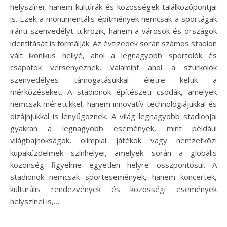
helyszínei, hanem kultúrák és közösségek találkozópontjai
is. Ezek a monumentális építmények nemcsak a sportágak
iránti szenvedélyt tükrözik, hanem a városok és országok
identitását is formálják. Az évtizedek során számos stadion
vált ikonikus hellyé, ahol a legnagyobb sportolók és
csapatok versenyeznek, valamint ahol a szurkolók
szenvedélyes támogatásukkal életre keltik a
mérkőzéseket. A stadionok építészeti csodák, amelyek
nemcsak méretükkel, hanem innovatív technológiájukkal és
dizájnjukkal is lenyűgöznek. A világ legnagyobb stadionjai
gyakran a legnagyobb események, mint például
világbajnokságok, olimpiai játékok vagy nemzetközi
kupaküzdelmek színhelyei, amelyek során a globális
közönség figyelme egyetlen helyre összpontosul. A
stadionok nemcsak sportesemények, hanem koncertek,
kulturális rendezvények és közösségi események
helyszínei is,…