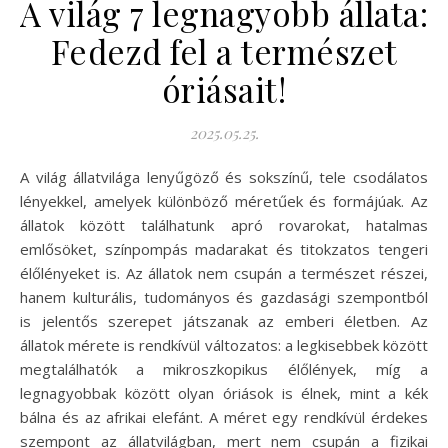
A világ 7 legnagyobb állata:
Fedezd fel a természet
óriásait!
2025.05.25.
A világ állatvilága lenyűgöző és sokszínű, tele csodálatos
lényekkel, amelyek különböző méretűek és formájúak. Az
állatok között találhatunk apró rovarokat, hatalmas
emlősöket, színpompás madarakat és titokzatos tengeri
élőlényeket is. Az állatok nem csupán a természet részei,
hanem kulturális, tudományos és gazdasági szempontból
is jelentős szerepet játszanak az emberi életben. Az
állatok mérete is rendkívül változatos: a legkisebbek között
megtalálhatók a mikroszkopikus élőlények, míg a
legnagyobbak között olyan óriások is élnek, mint a kék
bálna és az afrikai elefánt. A méret egy rendkívül érdekes
szempont az állatvilágban, mert nem csupán a fizikai