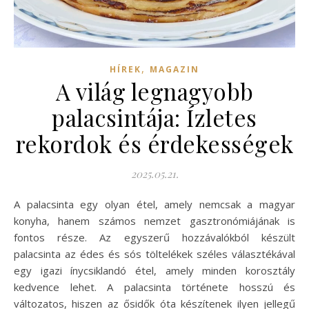
,
HÍREK
MAGAZIN
A világ legnagyobb
palacsintája: Ízletes
rekordok és érdekességek
2025.05.21.
A palacsinta egy olyan étel, amely nemcsak a magyar
konyha, hanem számos nemzet gasztronómiájának is
fontos része. Az egyszerű hozzávalókból készült
palacsinta az édes és sós töltelékek széles választékával
egy igazi ínycsiklandó étel, amely minden korosztály
kedvence lehet. A palacsinta története hosszú és
változatos, hiszen az ősidők óta készítenek ilyen jellegű