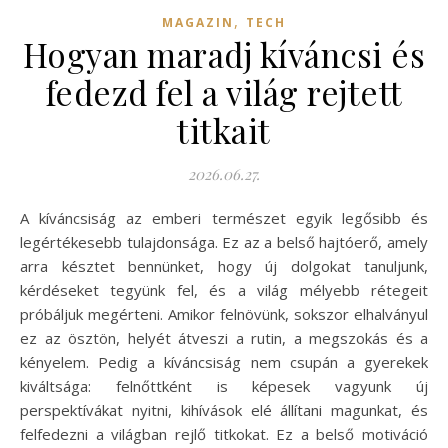
,
MAGAZIN
TECH
Hogyan maradj kíváncsi és
fedezd fel a világ rejtett
titkait
2026.06.27.
A kíváncsiság az emberi természet egyik legősibb és
legértékesebb tulajdonsága. Ez az a belső hajtóerő, amely
arra késztet bennünket, hogy új dolgokat tanuljunk,
kérdéseket tegyünk fel, és a világ mélyebb rétegeit
próbáljuk megérteni. Amikor felnövünk, sokszor elhalványul
ez az ösztön, helyét átveszi a rutin, a megszokás és a
kényelem. Pedig a kíváncsiság nem csupán a gyerekek
kiváltsága: felnőttként is képesek vagyunk új
perspektívákat nyitni, kihívások elé állítani magunkat, és
felfedezni a világban rejlő titkokat. Ez a belső motiváció