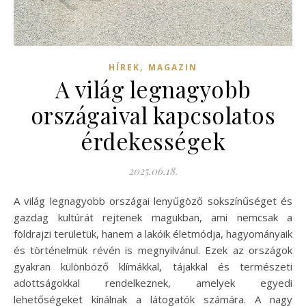
,
HÍREK
MAGAZIN
A világ legnagyobb
országaival kapcsolatos
érdekességek
2025.06.18.
A világ legnagyobb országai lenyűgöző sokszínűséget és
gazdag kultúrát rejtenek magukban, ami nemcsak a
földrajzi területük, hanem a lakóik életmódja, hagyományaik
és történelmük révén is megnyilvánul. Ezek az országok
gyakran különböző klímákkal, tájakkal és természeti
adottságokkal rendelkeznek, amelyek egyedi
lehetőségeket kínálnak a látogatók számára. A nagy