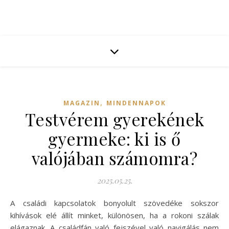
,
MAGAZIN
MINDENNAPOK
Testvérem gyerekének
gyermeke: ki is ő
valójában számomra?
2025.05.25.
A családi kapcsolatok bonyolult szövedéke sokszor
kihívások elé állít minket, különösen, ha a rokoni szálak
elágaznak. A családfán való fejszével való navigálás nem