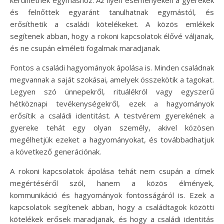
kerülhetnek egymáshoz. Az ilyen eseményeken a gyerekek
és felnőttek egyaránt tanulhatnak egymástól, és
erősíthetik a családi kötelékeket. A közös emlékek
segítenek abban, hogy a rokoni kapcsolatok élővé váljanak,
és ne csupán elméleti fogalmak maradjanak.
Fontos a családi hagyományok ápolása is. Minden családnak
megvannak a saját szokásai, amelyek összekötik a tagokat.
Legyen szó ünnepekről, rituálékról vagy egyszerű
hétköznapi tevékenységekről, ezek a hagyományok
erősítik a családi identitást. A testvérem gyerekének a
gyereke tehát egy olyan személy, akivel közösen
megélhetjük ezeket a hagyományokat, és továbbadhatjuk
a következő generációnak.
A rokoni kapcsolatok ápolása tehát nem csupán a címek
megértéséről szól, hanem a közös élmények,
kommunikáció és hagyományok fontosságáról is. Ezek a
kapcsolatok segítenek abban, hogy a családtagok közötti
kötelékek erősek maradjanak, és hogy a családi identitás