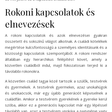
Rokoni kapcsolatok és
elnevezések
A rokoni kapcsolatok és azok elnevezései gyakran
összetett és sokszínű világot alkotnak. A családi kötelékek
megértése kulcsfontosságú a személyes identitásunk és a
közösségi kapcsolatok szempontjából. A rokoni rendszer
általában egy hierarchikus felépítést követ, amely a
közvetlen családból indul, majd fokozatosan terjed ki a
távolabbi rokonokra.
A közvetlen család tagjai közé tartozik a szülők, testvérek
és gyermekek. A testvérek gyermekei, azaz unokahúgok
és unokaöcsök, már egy újabb generációt képviselnek a
családfán. Amikor a testvérem gyerekének a gyereke kerül
szóba, akkor ez a generációs kapcsolat már egy lépéssel
távolabb van, azaz a testvérem unokája a nagynénje vagy