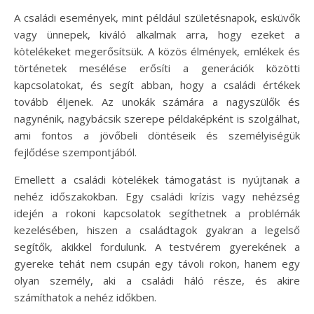
A családi események, mint például születésnapok, esküvők
vagy ünnepek, kiváló alkalmak arra, hogy ezeket a
kötelékeket megerősítsük. A közös élmények, emlékek és
történetek mesélése erősíti a generációk közötti
kapcsolatokat, és segít abban, hogy a családi értékek
tovább éljenek. Az unokák számára a nagyszülők és
nagynénik, nagybácsik szerepe példaképként is szolgálhat,
ami fontos a jövőbeli döntéseik és személyiségük
fejlődése szempontjából.
Emellett a családi kötelékek támogatást is nyújtanak a
nehéz időszakokban. Egy családi krízis vagy nehézség
idején a rokoni kapcsolatok segíthetnek a problémák
kezelésében, hiszen a családtagok gyakran a legelső
segítők, akikkel fordulunk. A testvérem gyerekének a
gyereke tehát nem csupán egy távoli rokon, hanem egy
olyan személy, aki a családi háló része, és akire
számíthatok a nehéz időkben.