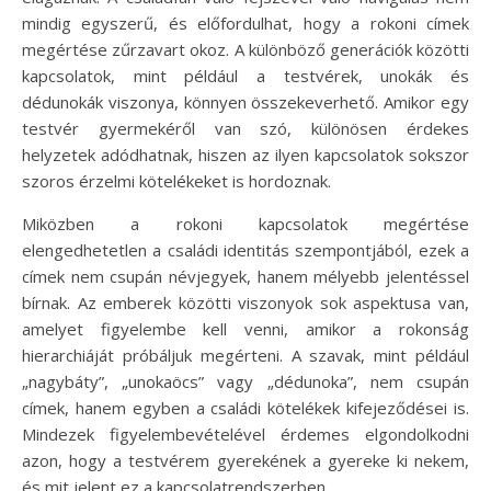
mindig egyszerű, és előfordulhat, hogy a rokoni címek
megértése zűrzavart okoz. A különböző generációk közötti
kapcsolatok, mint például a testvérek, unokák és
dédunokák viszonya, könnyen összekeverhető. Amikor egy
testvér gyermekéről van szó, különösen érdekes
helyzetek adódhatnak, hiszen az ilyen kapcsolatok sokszor
szoros érzelmi kötelékeket is hordoznak.
Miközben a rokoni kapcsolatok megértése
elengedhetetlen a családi identitás szempontjából, ezek a
címek nem csupán névjegyek, hanem mélyebb jelentéssel
bírnak. Az emberek közötti viszonyok sok aspektusa van,
amelyet figyelembe kell venni, amikor a rokonság
hierarchiáját próbáljuk megérteni. A szavak, mint például
„nagybáty”, „unokaöcs” vagy „dédunoka”, nem csupán
címek, hanem egyben a családi kötelékek kifejeződései is.
Mindezek figyelembevételével érdemes elgondolkodni
azon, hogy a testvérem gyerekének a gyereke ki nekem,
és mit jelent ez a kapcsolatrendszerben.