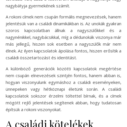
nagybátyja gyermekének számít.
A rokoni címek nem csupán formális megnevezések, hanem
jelentésük van a családi dinamikákban is. Az unokák gyakran
szoros kapcsolatban állnak a nagyszülőkkel és a
nagynénikkel, nagybácsikkal, míg a dédunokák viszonya már
más jellegű, hiszen sok esetben a nagyszülők már nem
élnek. Az ilyen kapcsolatok ápolása fontos, hiszen erősítik a
családi összetartozást és identitást.
A különböző generációk közötti kapcsolatok megértése
nem csupán elnevezések szintjén fontos, hanem abban is,
hogyan viszonyulunk egymáshoz a családi eseményeken,
ünnepeken vagy hétköznapi életünk során. A családi
kapcsolatok sokszor érzelmi töltettel bírnak, és a címek
mögött rejlő jelentések segítenek abban, hogy tudatosan
építsük a rokoni viszonyokat.
A családi kötelékek