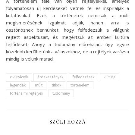
A történelem tele van olyan rejtélyekkel, amelyek
folyamatosan új kérdéseket vetnek fel és inspirálják a
kutatásokat. Ezek a történetek nemcsak a múlt
megismerésének izgalmát adják, hanem arra is
ösztönöznek bennünket, hogy felfedezzük a világunk
rejtett aspektusait, és megértsük az emberi kultúra
fejlődését. Ahogy a tudomány előrehalad, úgy egyre
közelebb kerülhetünk a válaszokhoz, de a rejtélyek varázsa
mindig is velünk marad.
civilizációk
érdekes tények
felfedezések
kultúra
legendák
múlt
titkok
történelem
történelmi rejtélyek
tudomány
SZÓLJ HOZZÁ