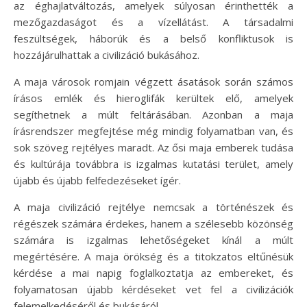
az éghajlatváltozás, amelyek súlyosan érinthették a
mezőgazdaságot és a vízellátást. A társadalmi
feszültségek, háborúk és a belső konfliktusok is
hozzájárulhattak a civilizáció bukásához.
A maja városok romjain végzett ásatások során számos
írásos emlék és hieroglifák kerültek elő, amelyek
segíthetnek a múlt feltárásában. Azonban a maja
írásrendszer megfejtése még mindig folyamatban van, és
sok szöveg rejtélyes maradt. Az ősi maja emberek tudása
és kultúrája továbbra is izgalmas kutatási terület, amely
újabb és újabb felfedezéseket ígér.
A maja civilizáció rejtélye nemcsak a történészek és
régészek számára érdekes, hanem a szélesebb közönség
számára is izgalmas lehetőségeket kínál a múlt
megértésére. A maja örökség és a titokzatos eltűnésük
kérdése a mai napig foglalkoztatja az embereket, és
folyamatosan újabb kérdéseket vet fel a civilizációk
felemelkedéséről és bukásáról.