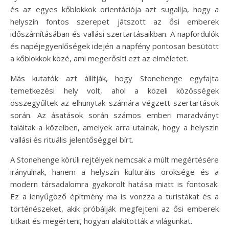
és az egyes kőblokkok orientációja azt sugallja, hogy a
helyszín fontos szerepet játszott az ősi emberek
időszámításában és vallási szertartásaikban. A napfordulók
és napéjegyenlőségek idején a napfény pontosan besütött
a kőblokkok közé, ami megerősíti ezt az elméletet.
Más kutatók azt állítják, hogy Stonehenge egyfajta
temetkezési hely volt, ahol a közeli közösségek
összegyűltek az elhunytak számára végzett szertartások
során. Az ásatások során számos emberi maradványt
találtak a közelben, amelyek arra utalnak, hogy a helyszín
vallási és rituális jelentőséggel bírt.
A Stonehenge körüli rejtélyek nemcsak a múlt megértésére
irányulnak, hanem a helyszín kulturális öröksége és a
modern társadalomra gyakorolt hatása miatt is fontosak.
Ez a lenyűgöző építmény ma is vonzza a turistákat és a
történészeket, akik próbálják megfejteni az ősi emberek
titkait és megérteni, hogyan alakították a világunkat.