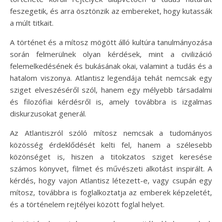
feszegetik, és arra ösztönzik az embereket, hogy kutassák
a múlt titkait.
A történet és a mítosz mögött álló kultúra tanulmányozása
során felmerülnek olyan kérdések, mint a civilizáció
felemelkedésének és bukásának okai, valamint a tudás és a
hatalom viszonya. Atlantisz legendája tehát nemcsak egy
sziget elveszéséről szól, hanem egy mélyebb társadalmi
és filozófiai kérdésről is, amely továbbra is izgalmas
diskurzusokat generál.
Az Atlantiszról szóló mítosz nemcsak a tudományos
közösség érdeklődését kelti fel, hanem a szélesebb
közönséget is, hiszen a titokzatos sziget keresése
számos könyvet, filmet és művészeti alkotást inspirált. A
kérdés, hogy vajon Atlantisz létezett-e, vagy csupán egy
mítosz, továbbra is foglalkoztatja az emberek képzeletét,
és a történelem rejtélyei között foglal helyet.