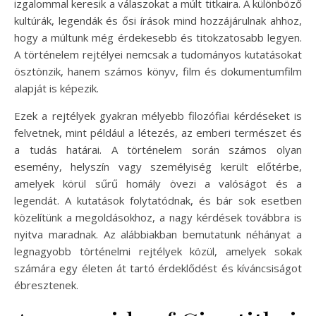
izgalommal keresik a válaszokat a múlt titkaira. A különböző
kultúrák, legendák és ősi írások mind hozzájárulnak ahhoz,
hogy a múltunk még érdekesebb és titokzatosabb legyen.
A történelem rejtélyei nemcsak a tudományos kutatásokat
ösztönzik, hanem számos könyv, film és dokumentumfilm
alapját is képezik.
Ezek a rejtélyek gyakran mélyebb filozófiai kérdéseket is
felvetnek, mint például a létezés, az emberi természet és
a tudás határai. A történelem során számos olyan
esemény, helyszín vagy személyiség került előtérbe,
amelyek körül sűrű homály övezi a valóságot és a
legendát. A kutatások folytatódnak, és bár sok esetben
közelítünk a megoldásokhoz, a nagy kérdések továbbra is
nyitva maradnak. Az alábbiakban bemutatunk néhányat a
legnagyobb történelmi rejtélyek közül, amelyek sokak
számára egy életen át tartó érdeklődést és kíváncsiságot
ébresztenek.