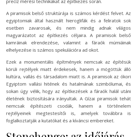
precíz mérési technikákat az építkezés során.
A piramisok belső struktúrája is számos kérdést felvet. Az
egyiptomiak által használt hieroglifák és a feliratok sok
esetben zavarosak, és nem mindig adnak világos
magyarázatot az építkezés céljaira. A piramisok belső
kamráinak elrendezése, valamint a fáraók múmiáinak
elhelyezése is számos spekulációra ad okot.
Ezek a monumentális építmények nemcsak az építésük
körüli rejtélyek miatt érdekesek, hanem a mögöttük álló
kultúra, vallás és társadalom miatt is. A piramisok az ókori
Egyiptom vallási hitének és hatalmának szimbólumai, és
sokan úgy vélik, hogy az építkezések a fáraók halál utáni
életének biztosítására irányultak. A Gízai piramisok tehát
nemcsak építészeti csodák, hanem a történelem
rejtélyeinek megtestesítői is, amelyek továbbra is
foglalkoztatják a kutatókat és a kíváncsi embereket.
Stonehenge: az időjárás,