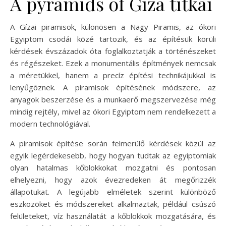
A pyramids of Giza titkai
A Gízai piramisok, különösen a Nagy Piramis, az ókori
Egyiptom csodái közé tartozik, és az építésük körüli
kérdések évszázadok óta foglalkoztatják a történészeket
és régészeket. Ezek a monumentális építmények nemcsak
a méretükkel, hanem a precíz építési technikájukkal is
lenyűgöznek. A piramisok építésének módszere, az
anyagok beszerzése és a munkaerő megszervezése még
mindig rejtély, mivel az ókori Egyiptom nem rendelkezett a
modern technológiával.
A piramisok építése során felmerülő kérdések közül az
egyik legérdekesebb, hogy hogyan tudtak az egyiptomiak
olyan hatalmas kőblokkokat mozgatni és pontosan
elhelyezni, hogy azok évezredeken át megőrizzék
állapotukat. A legújabb elméletek szerint különböző
eszközöket és módszereket alkalmaztak, például csúszó
felületeket, víz használatát a kőblokkok mozgatására, és