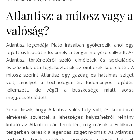
Atlantisz: a mítosz vagy a
valóság?
Atlantisz legendája Plato írásaiban gyökerezik, ahol egy
fejlett civilizációt ír le, amely a tenger mélyére süllyedt. Az
Atlantisz történetéről szóló elméletek és spekulációk
évszázadok óta foglalkoztatják az emberek képzeletét. A
mítosz szerint Atlantisz egy gazdag és hatalmas sziget
volt, amelyet a technológiai és tudományos fejlődés
jellemzett, de végül a büszkesége miatt sorsa
megpecsételődött.
Sokan hiszik, hogy Atlantisz valós hely volt, és különböző
elméletek születtek a lehetséges helyszínekről. Néhány
kutató az Atlanti-óceán területén, míg mások a Földközi-
tengerben keresik a legendás sziget nyomait. Az Atlantisz
története körüli rejtélyek alapvetően a tudás határait