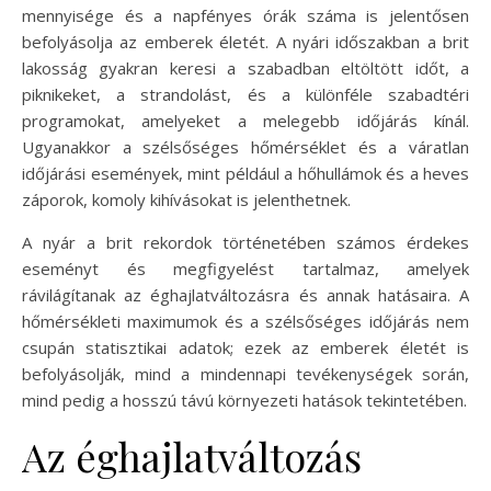
mennyisége és a napfényes órák száma is jelentősen
befolyásolja az emberek életét. A nyári időszakban a brit
lakosság gyakran keresi a szabadban eltöltött időt, a
piknikeket, a strandolást, és a különféle szabadtéri
programokat, amelyeket a melegebb időjárás kínál.
Ugyanakkor a szélsőséges hőmérséklet és a váratlan
időjárási események, mint például a hőhullámok és a heves
záporok, komoly kihívásokat is jelenthetnek.
A nyár a brit rekordok történetében számos érdekes
eseményt és megfigyelést tartalmaz, amelyek
rávilágítanak az éghajlatváltozásra és annak hatásaira. A
hőmérsékleti maximumok és a szélsőséges időjárás nem
csupán statisztikai adatok; ezek az emberek életét is
befolyásolják, mind a mindennapi tevékenységek során,
mind pedig a hosszú távú környezeti hatások tekintetében.
Az éghajlatváltozás