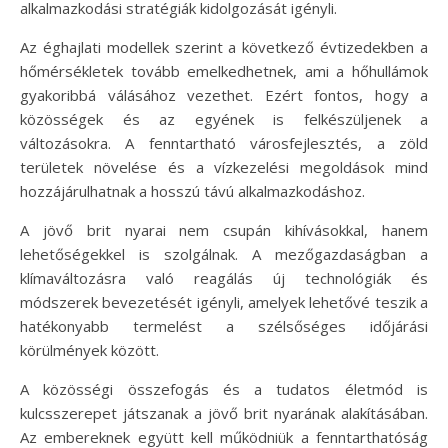
alkalmazkodási stratégiák kidolgozását igényli.
Az éghajlati modellek szerint a következő évtizedekben a
hőmérsékletek tovább emelkedhetnek, ami a hőhullámok
gyakoribbá válásához vezethet. Ezért fontos, hogy a
közösségek és az egyének is felkészüljenek a
változásokra. A fenntartható városfejlesztés, a zöld
területek növelése és a vízkezelési megoldások mind
hozzájárulhatnak a hosszú távú alkalmazkodáshoz.
A jövő brit nyarai nem csupán kihívásokkal, hanem
lehetőségekkel is szolgálnak. A mezőgazdaságban a
klímaváltozásra való reagálás új technológiák és
módszerek bevezetését igényli, amelyek lehetővé teszik a
hatékonyabb termelést a szélsőséges időjárási
körülmények között.
A közösségi összefogás és a tudatos életmód is
kulcsszerepet játszanak a jövő brit nyarának alakításában.
Az embereknek együtt kell működniük a fenntarthatóság