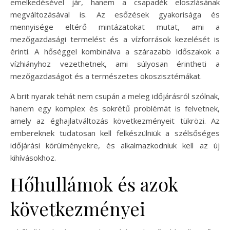
emelkedésével jár, hanem a csapadék eloszlásának
megváltozásával is. Az esőzések gyakorisága és
mennyisége eltérő mintázatokat mutat, ami a
mezőgazdasági termelést és a vízforrások kezelését is
érinti. A hőséggel kombinálva a szárazabb időszakok a
vízhiányhoz vezethetnek, ami súlyosan érintheti a
mezőgazdaságot és a természetes ökoszisztémákat.
A brit nyarak tehát nem csupán a meleg időjárásról szólnak,
hanem egy komplex és sokrétű problémát is felvetnek,
amely az éghajlatváltozás következményeit tükrözi. Az
embereknek tudatosan kell felkészülniük a szélsőséges
időjárási körülményekre, és alkalmazkodniuk kell az új
kihívásokhoz.
Hőhullámok és azok
következményei