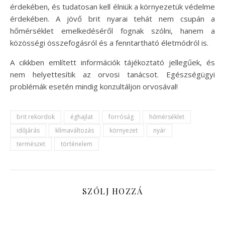
érdekében, és tudatosan kell élniük a környezetük védelme
érdekében. A jövő brit nyarai tehát nem csupán a
hőmérséklet emelkedéséről fognak szólni, hanem a
közösségi összefogásról és a fenntartható életmódról is.
A cikkben említett információk tájékoztató jellegűek, és
nem helyettesítik az orvosi tanácsot. Egészségügyi
problémák esetén mindig konzultáljon orvosával!
brit rekordok
éghajlat
forróság
hőmérséklet
időjárás
klímaváltozás
környezet
nyár
természet
történelem
SZÓLJ HOZZÁ