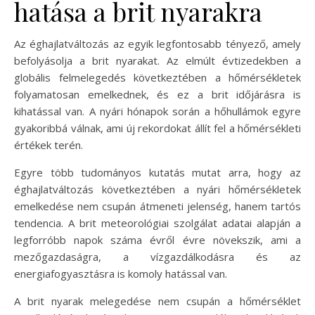
hatása a brit nyarakra
Az éghajlatváltozás az egyik legfontosabb tényező, amely
befolyásolja a brit nyarakat. Az elmúlt évtizedekben a
globális felmelegedés következtében a hőmérsékletek
folyamatosan emelkednek, és ez a brit időjárásra is
kihatással van. A nyári hónapok során a hőhullámok egyre
gyakoribbá válnak, ami új rekordokat állít fel a hőmérsékleti
értékek terén.
Egyre több tudományos kutatás mutat arra, hogy az
éghajlatváltozás következtében a nyári hőmérsékletek
emelkedése nem csupán átmeneti jelenség, hanem tartós
tendencia. A brit meteorológiai szolgálat adatai alapján a
legforróbb napok száma évről évre növekszik, ami a
mezőgazdaságra, a vízgazdálkodásra és az
energiafogyasztásra is komoly hatással van.
A brit nyarak melegedése nem csupán a hőmérséklet