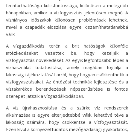
fenntarthatósága kulcsfontosságú, különösen a melegebb
hónapokban, amikor a vízfogyasztás jelentősen megnő. A
vízhiányos időszakok különösen problémásak lehetnek,
mivel a csapadék eloszlása egyre kiszámíthatatlanabbá
válik.
A vízgazdálkodás terén a brit hatóságok különféle
intézkedéseket vezettek be, hogy kezeljék a
vízfogyasztás növekedését. Az egyik legfontosabb lépés a
vízhasználat tudatosítása, amely magában foglalja a
lakosság tájékoztatását arról, hogy hogyan csökkenthetik a
vízfogyasztásukat. Az öntözési technikák fejlesztése és a
víztakarékos berendezések népszerűsítése is fontos
szerepet játszik a vízgazdálkodásban.
A víz újrahasznosítása és a szürke víz rendszerek
alkalmazása is egyre elterjedtebbé válik, lehetővé téve a
lakosság számára, hogy csökkentse a vízfogyasztását.
Ezen kívül a környezettudatos mezőgazdasági gyakorlatok,