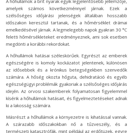
A hőhullámok a brit nyarak egyik legjelentősebb jellemzője,
amelyek számos következménnyel járnak. Ezek a
szélsőséges időjárási jelenségek általában hosszabb
időszakon keresztül tartanak, és a hőmérséklet drámai
emelkedésével járnak. A legmelegebb napok gyakran 30 °C
feletti hőmérsékleteket eredményeznek, ami sok esetben
megdönti a korábbi rekordokat.
A hőhullámok hatásai széleskörűek. Egyrészt az emberek
egészségére is komoly kockázatot jelentenek, különösen
az idősebbek és a krónikus betegségekben szenvedők
számára. A hőség okozta hőguta, dehidratáció és egyéb
egészségügyi problémák gyakoriak a szélsőséges időjárás
idején. Az orvosi szakemberek folyamatosan figyelemmel
kísérik a hőhullámok hatásait, és figyelmeztetéseket adnak
ki a lakosság számára.
Másrészt a hőhullámok a környezetre is kihatással vannak.
A szárazabb időszakokban nő a tűzveszély, és a
természeti katasztrófák, mint például az erdőtüzek, egyre