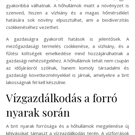
gyakoribbá válhatnak. A hőhullámok miatt a növényzet is
szenved, hiszen a vízhiány és a magas hőmérséklet
hatására sok növény elpusztulhat, ami a biodiverzitás
csökkenéséhez vezethet.
A gazdaságra gyakorolt hatások is jelentősek. A
mezőgazdasági termelés csökkenése, a vízhiány, és a
fűtési költségek emelkedése mind hozzájárulhatnak a
gazdasági nehézségekhez. A hőhullámok tehát nem csupán
az időjárásról szólnak, hanem komoly társadalmi és
gazdasági következményekkel is járnak, amelyekre a brit
lakosságnak fel kell készülnie.
Vízgazdálkodás a forró
nyarak során
A brit nyarak forrósága és a hőhullámok megjelenése új
kihívásokat támaszt a vízgazdálkodás terén. A vízforrások