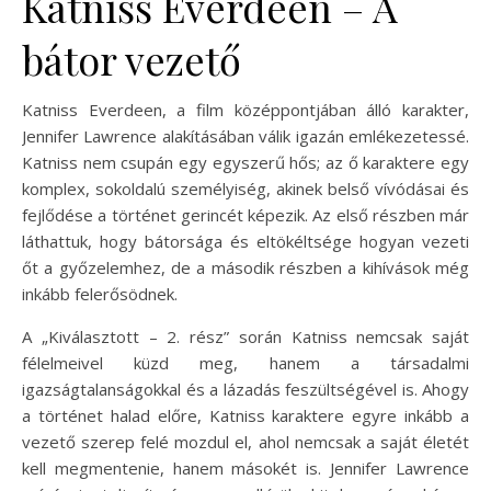
Katniss Everdeen – A
bátor vezető
Katniss Everdeen, a film középpontjában álló karakter,
Jennifer Lawrence alakításában válik igazán emlékezetessé.
Katniss nem csupán egy egyszerű hős; az ő karaktere egy
komplex, sokoldalú személyiség, akinek belső vívódásai és
fejlődése a történet gerincét képezik. Az első részben már
láthattuk, hogy bátorsága és eltökéltsége hogyan vezeti
őt a győzelemhez, de a második részben a kihívások még
inkább felerősödnek.
A „Kiválasztott – 2. rész” során Katniss nemcsak saját
félelmeivel küzd meg, hanem a társadalmi
igazságtalanságokkal és a lázadás feszültségével is. Ahogy
a történet halad előre, Katniss karaktere egyre inkább a
vezető szerep felé mozdul el, ahol nemcsak a saját életét
kell megmentenie, hanem másokét is. Jennifer Lawrence