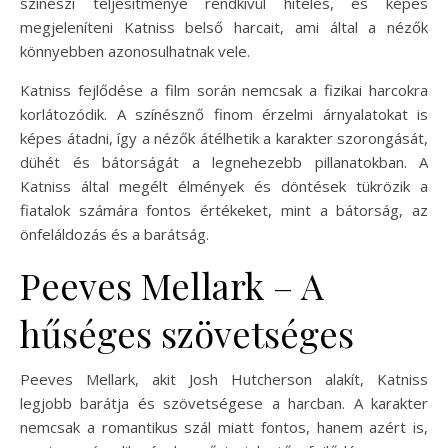
színészi teljesítménye rendkívül hiteles, és képes
megjeleníteni Katniss belső harcait, ami által a nézők
könnyebben azonosulhatnak vele.
Katniss fejlődése a film során nemcsak a fizikai harcokra
korlátozódik. A színésznő finom érzelmi árnyalatokat is
képes átadni, így a nézők átélhetik a karakter szorongását,
dühét és bátorságát a legnehezebb pillanatokban. A
Katniss által megélt élmények és döntések tükrözik a
fiatalok számára fontos értékeket, mint a bátorság, az
önfeláldozás és a barátság.
Peeves Mellark – A
hűséges szövetséges
Peeves Mellark, akit Josh Hutcherson alakít, Katniss
legjobb barátja és szövetségese a harcban. A karakter
nemcsak a romantikus szál miatt fontos, hanem azért is,