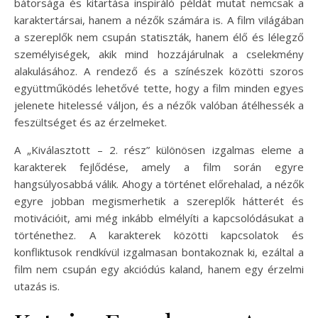
bátorsága és kitartása inspiráló példát mutat nemcsak a
karaktertársai, hanem a nézők számára is. A film világában
a szereplők nem csupán statiszták, hanem élő és lélegző
személyiségek, akik mind hozzájárulnak a cselekmény
alakulásához. A rendező és a színészek közötti szoros
együttműködés lehetővé tette, hogy a film minden egyes
jelenete hitelessé váljon, és a nézők valóban átélhessék a
feszültséget és az érzelmeket.
A „Kiválasztott – 2. rész” különösen izgalmas eleme a
karakterek fejlődése, amely a film során egyre
hangsúlyosabbá válik. Ahogy a történet előrehalad, a nézők
egyre jobban megismerhetik a szereplők hátterét és
motivációit, ami még inkább elmélyíti a kapcsolódásukat a
történethez. A karakterek közötti kapcsolatok és
konfliktusok rendkívül izgalmasan bontakoznak ki, ezáltal a
film nem csupán egy akciódús kaland, hanem egy érzelmi
utazás is.