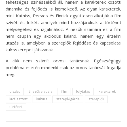
tehetséges színészekből áll, hanem a karakterek közötti
dinamika és fejlődés is kiemelkedő. Az olyan karakterek,
mint Katniss, Peeves és Finnick együttesen alkotják a film
szívét és lelkét, amelyek mind hozzájárulnak a történet
mélységéhez és izgalmához. A nézők számára ez a film
nem csupán egy akciódús kaland, hanem egy érzelmi
utazás is, amelyben a szereplők fejlődése és kapcsolatai
kulcsszerepet játszanak.
A cikk nem számít orvosi tanácsnak. Egészségügyi
probléma esetén mindenki csak az orvos tanácsát fogadja
meg.
díszlet
éhezők viadala
film
folytatás
karakterek
kiválasztott
kultúra
szereplőgárda
szereplők
történet