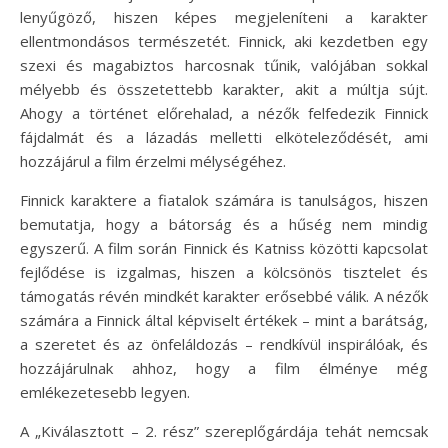
lenyűgöző, hiszen képes megjeleníteni a karakter
ellentmondásos természetét. Finnick, aki kezdetben egy
szexi és magabiztos harcosnak tűnik, valójában sokkal
mélyebb és összetettebb karakter, akit a múltja sújt.
Ahogy a történet előrehalad, a nézők felfedezik Finnick
fájdalmát és a lázadás melletti elköteleződését, ami
hozzájárul a film érzelmi mélységéhez.
Finnick karaktere a fiatalok számára is tanulságos, hiszen
bemutatja, hogy a bátorság és a hűség nem mindig
egyszerű. A film során Finnick és Katniss közötti kapcsolat
fejlődése is izgalmas, hiszen a kölcsönös tisztelet és
támogatás révén mindkét karakter erősebbé válik. A nézők
számára a Finnick által képviselt értékek – mint a barátság,
a szeretet és az önfeláldozás – rendkívül inspirálóak, és
hozzájárulnak ahhoz, hogy a film élménye még
emlékezetesebb legyen.
A „Kiválasztott – 2. rész” szereplőgárdája tehát nemcsak