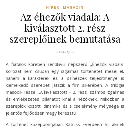
,
HÍREK
MAGAZIN
Az éhezők viadala: A
kiválasztott 2. rész
szereplőinek bemutatása
2024.07.27.
A fiatalok körében rendkívül népszerű „Éhezők viadala”
sorozat nem csupán egy izgalmas történetet mesél el,
hanem a karakterek és a színészek teljesítménye is
kiemelkedő szerepet játszik a film sikerében. A trilógia
második része, „A kiválasztott – 2. rész” számos izgalmas
és emlékezetes pillanatot kínál a nézőknek, miközben a
szereplők közötti dinamika és a cselekmény mélysége is
jelentős fejlődésen megy keresztül.
A történet középpontjában Katniss Everdeen áll, akinek