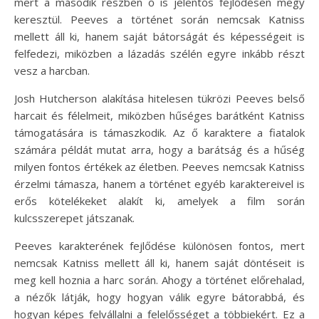
mert a második részben ő is jelentős fejlődésen megy
keresztül. Peeves a történet során nemcsak Katniss
mellett áll ki, hanem saját bátorságát és képességeit is
felfedezi, miközben a lázadás szélén egyre inkább részt
vesz a harcban.
Josh Hutcherson alakítása hitelesen tükrözi Peeves belső
harcait és félelmeit, miközben hűséges barátként Katniss
támogatására is támaszkodik. Az ő karaktere a fiatalok
számára példát mutat arra, hogy a barátság és a hűség
milyen fontos értékek az életben. Peeves nemcsak Katniss
érzelmi támasza, hanem a történet egyéb karaktereivel is
erős kötelékeket alakít ki, amelyek a film során
kulcsszerepet játszanak.
Peeves karakterének fejlődése különösen fontos, mert
nemcsak Katniss mellett áll ki, hanem saját döntéseit is
meg kell hoznia a harc során. Ahogy a történet előrehalad,
a nézők látják, hogy hogyan válik egyre bátorabbá, és
hogyan képes felvállalni a felelősséget a többiekért. Ez a