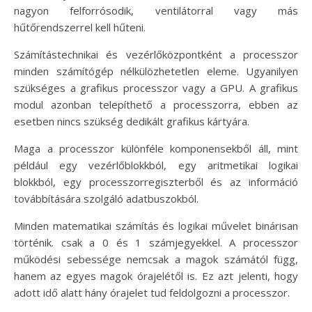
nagyon felforrósodik, ventilátorral vagy más
hűtőrendszerrel kell hűteni.
Számítástechnikai és vezérlőközpontként a processzor
minden számítógép nélkülözhetetlen eleme. Ugyanilyen
szükséges a grafikus processzor vagy a GPU. A grafikus
modul azonban telepíthető a processzorra, ebben az
esetben nincs szükség dedikált grafikus kártyára.
Maga a processzor különféle komponensekből áll, mint
például egy vezérlőblokkból, egy aritmetikai logikai
blokkból, egy processzorregiszterből és az információ
továbbítására szolgáló adatbuszokból.
Minden matematikai számítás és logikai művelet binárisan
történik. csak a 0 és 1 számjegyekkel. A processzor
működési sebessége nemcsak a magok számától függ,
hanem az egyes magok órajelétől is. Ez azt jelenti, hogy
adott idő alatt hány órajelet tud feldolgozni a processzor.