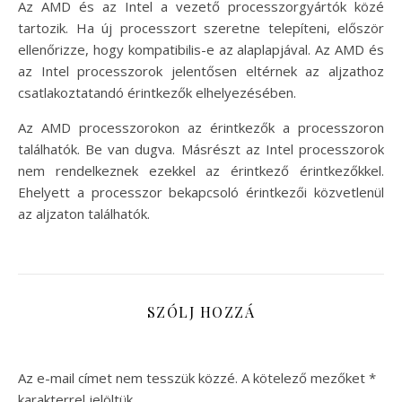
Az AMD és az Intel a vezető processzorgyártók közé
tartozik. Ha új processzort szeretne telepíteni, először
ellenőrizze, hogy kompatibilis-e az alaplapjával. Az AMD és
az Intel processzorok jelentősen eltérnek az aljzathoz
csatlakoztatandó érintkezők elhelyezésében.
Az AMD processzorokon az érintkezők a processzoron
találhatók. Be van dugva. Másrészt az Intel processzorok
nem rendelkeznek ezekkel az érintkező érintkezőkkel.
Ehelyett a processzor bekapcsoló érintkezői közvetlenül
az aljzaton találhatók.
SZÓLJ HOZZÁ
Az e-mail címet nem tesszük közzé.
A kötelező mezőket
*
karakterrel jelöltük