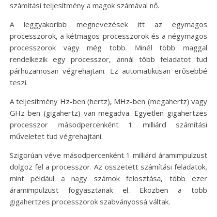
számítási teljesítmény a magok számával nő.
A leggyakoribb megnevezések itt az egymagos
processzorok, a kétmagos processzorok és a négymagos
processzorok vagy még több. Minél több maggal
rendelkezik egy processzor, annál több feladatot tud
párhuzamosan végrehajtani. Ez automatikusan erősebbé
teszi.
A teljesítmény Hz-ben (hertz), MHz-ben (megahertz) vagy
GHz-ben (gigahertz) van megadva. Egyetlen gigahertzes
processzor másodpercenként 1 milliárd számítási
műveletet tud végrehajtani.
Szigorúan véve másodpercenként 1 milliárd áramimpulzust
dolgoz fel a processzor. Az összetett számítási feladatok,
mint például a nagy számok felosztása, több ezer
áramimpulzust fogyasztanak el. Eközben a több
gigahertzes processzorok szabványossá váltak.