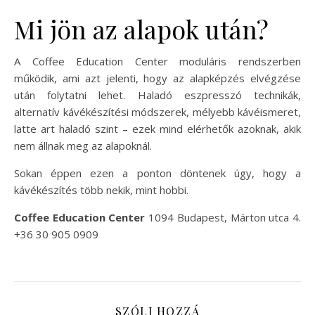
Mi jön az alapok után?
A Coffee Education Center moduláris rendszerben
működik, ami azt jelenti, hogy az alapképzés elvégzése
után folytatni lehet. Haladó eszpresszó technikák,
alternatív kávékészítési módszerek, mélyebb kávéismeret,
latte art haladó szint – ezek mind elérhetők azoknak, akik
nem állnak meg az alapoknál.
Sokan éppen ezen a ponton döntenek úgy, hogy a
kávékészítés több nekik, mint hobbi.
Coffee Education Center
1094 Budapest, Márton utca 4.
+36 30 905 0909
SZÓLJ HOZZÁ