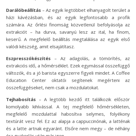
Darálóbeállítás
– Az egyik legtöbbet elhanyagolt terület a
házi kávézásban, és az egyik legfontosabb a profik
számára. Az őrlési finomság közvetlenül befolyásolja az
extrakciót – ha durva, savanyú lesz az ital, ha finom,
keserű. A megfelelő beállítás megtalálása az egyik első
valódi készség, amit elsajátítasz.
Eszpresszókészítés
– Az adagolás, a tömörítés, az
extrakciós idő, a hőmérséklet. Ezek egymással összefüggő
változók, és a jó barista egyszerre figyeli mindet. A Coffee
Education Center oktatói segítenek megérteni az
összefüggéseket, nem csak a mozdulatokat.
Tejhabosítás
– A legtöbb kezdő itt találkozik először
komolyabb kihívással. A tej megfelelő hőmérsékleten,
megfelelő mozdulattal habosítva selymes, folyékony
textúrát vesz fel. Ez az alapja a cappuccinónak, a latténak
és a latte artnak egyaránt. Elsőre nem megy – de néhány
óra gyakorlás után már igen.