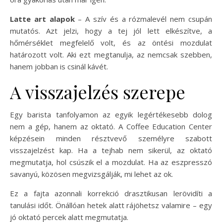
Latte art alapok
– A szív és a rózmalevél nem csupán
mutatós. Azt jelzi, hogy a tej jól lett elkészítve, a
hőmérséklet megfelelő volt, és az öntési mozdulat
határozott volt. Aki ezt megtanulja, az nemcsak szebben,
hanem jobban is csinál kávét.
A visszajelzés szerepe
Egy barista tanfolyamon az egyik legértékesebb dolog
nem a gép, hanem az oktató. A Coffee Education Center
képzésein minden résztvevő személyre szabott
visszajelzést kap. Ha a tejhab nem sikerül, az oktató
megmutatja, hol csúszik el a mozdulat. Ha az eszpresszó
savanyú, közösen megvizsgálják, mi lehet az ok.
Ez a fajta azonnali korrekció drasztikusan lerövidíti a
tanulási időt. Önállóan hetek alatt rájöhetsz valamire – egy
jó oktató percek alatt megmutatja.