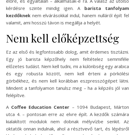
előre, és egyáltalán – alkalmasak-e rá. A válasz az utolsó
kérdésre szinte mindig igen. A
barista tanfolyam
kezdőknek
nem elvárásokkal indul, hanem nulláról épít fel
valamit, ami hosszú távon is megállja a helyét.
Nem kell előképzettség
Ez az első és legfontosabb dolog, amit érdemes tisztázni.
Egy jó barista képzőhely nem feltételez semmiféle
előzetes tudást. Nem kell tudni, mi a különbség egy arabica
és egy robusta között, nem kell érteni a pörkölési
görbékhez, és nem kell korábban eszpresszógépet látni.
Mindent a tanfolyamon tanulsz meg – ha a képzés jól van
felépítve.
A
Coffee Education Center
– 1094 Budapest, Márton
utca 4. – pontosan erre az elvre épít. A kezdők számára
kialakított modulok nem dobnak mélyvízbe senkit. Az
oktatók onnan indulnak, ahol a résztvevő tart, és lépésről