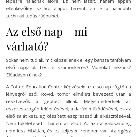
lépésre haladnak előre. Ez nem lassít, hanem éppen
ellenkezőleg: szilárd alapot teremt, amire a haladóbb
technikai tudás ráépülhet.
Az első nap – mi
várható?
Sokan nem tudják, mit képzeljenek el egy barista tanfolyam
első napjáról. Lesz-e számonkérés? Videókat néznek?
Előadáson ülnek?
A Coffee Education Center képzésein az első nap rögtön a
lényegről szól. Rövid, tömör elméleti bevezető után a
résztvevők a géphez állnak. Megismerkednek az
eszpresszógép felépítésével, a daráló működésével, és az
első saját kezűleg készített eszpresszójuk elkészítésével.
Nem tökéleteset – hanem az elsőt. Az az ital valószínűleg
nem lesz hibátlan, és ez teljesen rendben van. Az egész