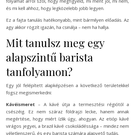
folyamat arról szól, hogy megfigyeld, mi ment jól, mi nem,
és mi kell ahhoz, hogy legközelebb jobb legyen.
Ez a fajta tanulás hatékonyabb, mint bármilyen előadás. Az
agy akkor rögzít igazán, ha csinálja – nem ha hallja.
Mit tanulsz meg egy
alapszintű barista
tanfolyamon?
Egy jól felépített alapképzésen a következő területekkel
fogsz megismerkedni:
Kávéismeret
– A kávé útja a termesztési régiótól a
csészéig. Ez nem száraz földrajzi lecke, hanem annak
megértése, hogy miért ízlik úgy, ahogyan. Az etióp kávé
virágos jegyei, a brazil kávé csokoládéssága – mindez nem
véletlenszerű, és egy barista számára alapvető tudás.