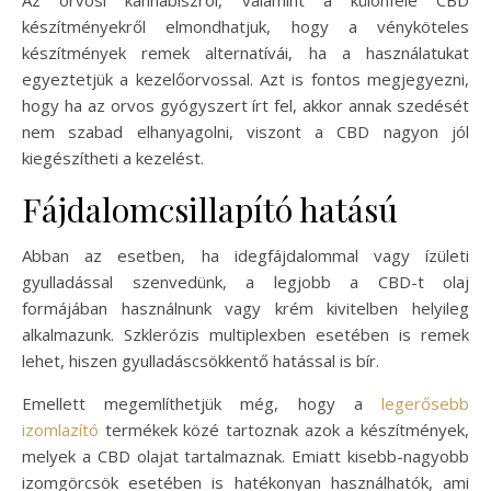
készítményekről elmondhatjuk, hogy a vényköteles
készítmények remek alternatívái, ha a használatukat
egyeztetjük a kezelőorvossal. Azt is fontos megjegyezni,
hogy ha az orvos gyógyszert írt fel, akkor annak szedését
nem szabad elhanyagolni, viszont a CBD nagyon jól
kiegészítheti a kezelést.
Fájdalomcsillapító hatású
Abban az esetben, ha idegfájdalommal vagy ízületi
gyulladással szenvedünk, a legjobb a CBD-t olaj
formájában használnunk vagy krém kivitelben helyileg
alkalmazunk. Szklerózis multiplexben esetében is remek
lehet, hiszen gyulladáscsökkentő hatással is bír.
Emellett megemlíthetjük még, hogy a
legerősebb
izomlazító
termékek közé tartoznak azok a készítmények,
melyek a CBD olajat tartalmaznak. Emiatt kisebb-nagyobb
izomgörcsök esetében is hatékonyan használhatók, ami