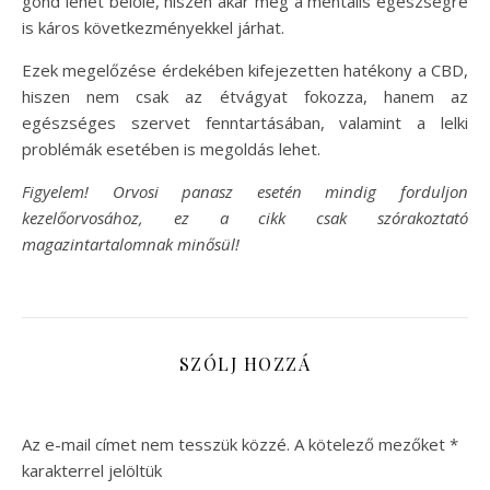
gond lehet belőle, hiszen akár még a mentális egészségre
is káros következményekkel járhat.
Ezek megelőzése érdekében kifejezetten hatékony a CBD,
hiszen nem csak az étvágyat fokozza, hanem az
egészséges szervet fenntartásában, valamint a lelki
problémák esetében is megoldás lehet.
Figyelem! Orvosi panasz esetén mindig forduljon
kezelőorvosához, ez a cikk csak szórakoztató
magazintartalomnak minősül!
SZÓLJ HOZZÁ
Az e-mail címet nem tesszük közzé.
A kötelező mezőket
*
karakterrel jelöltük