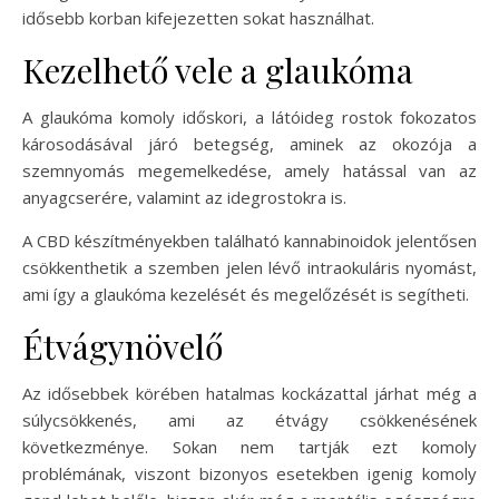
idősebb korban kifejezetten sokat használhat.
Kezelhető vele a glaukóma
A glaukóma komoly időskori, a látóideg rostok fokozatos
károsodásával járó betegség, aminek az okozója a
szemnyomás megemelkedése, amely hatással van az
anyagcserére, valamint az idegrostokra is.
A CBD készítményekben található kannabinoidok jelentősen
csökkenthetik a szemben jelen lévő intraokuláris nyomást,
ami így a glaukóma kezelését és megelőzését is segítheti.
Étvágynövelő
Az idősebbek körében hatalmas kockázattal járhat még a
súlycsökkenés, ami az étvágy csökkenésének
következménye. Sokan nem tartják ezt komoly
problémának, viszont bizonyos esetekben igenig komoly