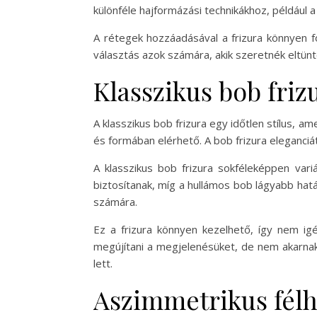
különféle hajformázási technikákhoz, például 
A rétegek hozzáadásával a frizura könnyen fo
választás azok számára, akik szeretnék eltünt
Klasszikus bob friz
A klasszikus bob frizura egy időtlen stílus, a
és formában elérhető. A bob frizura eleganciá
A klasszikus bob frizura sokféleképpen vari
biztosítanak, míg a hullámos bob lágyabb hatá
számára.
Ez a frizura könnyen kezelhető, így nem igé
megújítani a megjelenésüket, de nem akarnak 
lett.
Aszimmetrikus félh