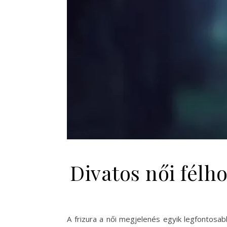
Divatos női félh
A frizura a női megjelenés egyik legfontosa