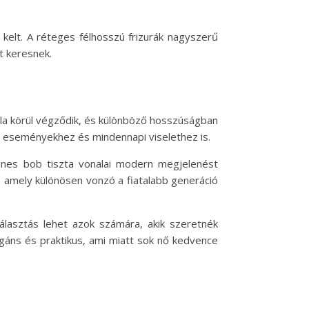
 kelt. A réteges félhosszú frizurák nagyszerű
t keresnek.
onala körül végződik, és különböző hosszúságban
lis eseményekhez és mindennapi viselethez is.
gyenes bob tiszta vonalai modern megjelenést
t, amely különösen vonzó a fiatalabb generáció
választás lehet azok számára, akik szeretnék
egáns és praktikus, ami miatt sok nő kedvence