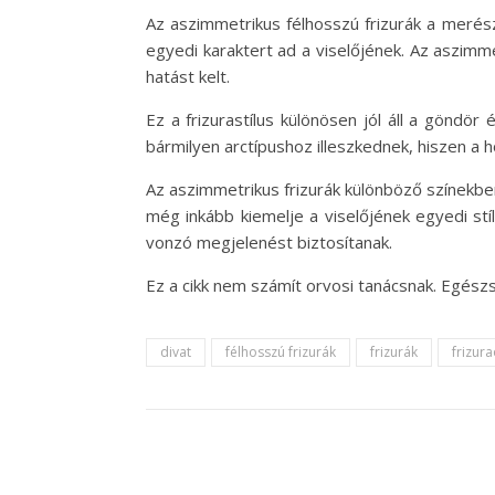
Az aszimmetrikus félhosszú frizurák a merész
egyedi karaktert ad a viselőjének. Az aszimme
hatást kelt.
Ez a frizurastílus különösen jól áll a göndör
bármilyen arctípushoz illeszkednek, hiszen a 
Az aszimmetrikus frizurák különböző színekben 
még inkább kiemelje a viselőjének egyedi stí
vonzó megjelenést biztosítanak.
Ez a cikk nem számít orvosi tanácsnak. Egés
divat
félhosszú frizurák
frizurák
frizura