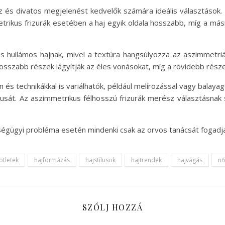
 és divatos megjelenést kedvelők számára ideális választások. 
trikus frizurák esetében a haj egyik oldala hosszabb, míg a más
 és hullámos hajnak, mivel a textúra hangsúlyozza az aszimmetri
hosszabb részek lágyítják az éles vonásokat, míg a rövidebb része
és technikákkal is variálhatók, például melírozással vagy balayage
lusát. Az aszimmetrikus félhosszú frizurák merész választásnak
zségügyi probléma esetén mindenki csak az orvos tanácsát fogadj
ötletek
hajformázás
hajstílusok
hajtrendek
hajvágás
nő
SZÓLJ HOZZÁ