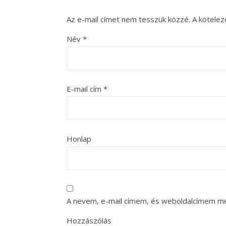
Az e-mail címet nem tesszük közzé.
A kötele
Név
*
E-mail cím
*
Honlap
A nevem, e-mail címem, és weboldalcímem m
Hozzászólás