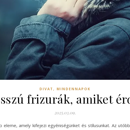
,
DIVAT
MINDENNAPOK
osszú frizurák, amiket é
2025.03.09.
bb eleme, amely kifejezi egyéniségünket és stílusunkat. Az utób