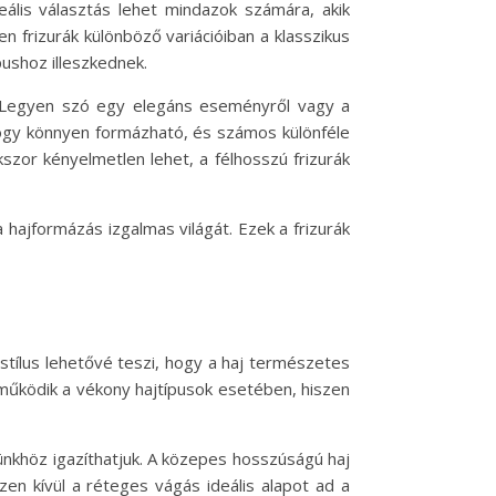
eális választás lehet mindazok számára, akik
n frizurák különböző variációiban a klasszikus
ushoz illeszkednek.
ük. Legyen szó egy elegáns eseményről vagy a
 hogy könnyen formázható, és számos különféle
szor kényelmetlen lehet, a félhosszú frizurák
 hajformázás izgalmas világát. Ezek a frizurák
stílus lehetővé teszi, hogy a haj természetes
működik a vékony hajtípusok esetében, hiszen
sünkhöz igazíthatjuk. A közepes hosszúságú haj
en kívül a réteges vágás ideális alapot ad a