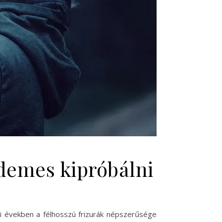
rdemes kipróbálni
bi években a félhosszú frizurák népszerűsége