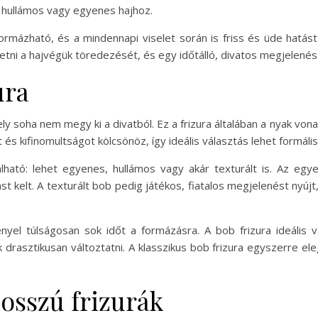
a hullámos vagy egyenes hajhoz.
rmázható, és a mindennapi viselet során is friss és üde hatást
etni a hajvégük töredezését, és egy időtálló, divatos megjelenés
ura
mely soha nem megy ki a divatból. Ez a frizura általában a nyak v
t és kifinomultságot kölcsönöz, így ideális választás lehet formá
álható: lehet egyenes, hullámos vagy akár texturált is. Az e
st kelt. A texturált bob pedig játékos, fiatalos megjelenést nyúj
nyel túlságosan sok időt a formázásra. A bob frizura ideális 
drasztikusan változtatni. A klasszikus bob frizura egyszerre el
osszú frizurák