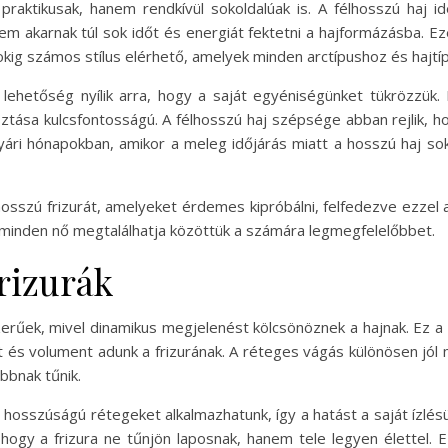
praktikusak, hanem rendkívül sokoldalúak is. A félhosszú haj id
em akarnak túl sok időt és energiát fektetni a hajformázásba. Eze
kig számos stílus elérhető, amelyek minden arctípushoz és hajtíp
gy lehetőség nyílik arra, hogy a saját egyéniségünket tükrözz
lasztása kulcsfontosságú. A félhosszú haj szépsége abban rejlik,
nyári hónapokban, amikor a meleg időjárás miatt a hosszú haj sok
sszú frizurát, amelyeket érdemes kipróbálni, felfedezve ezzel a
y minden nő megtalálhatja közöttük a számára legmegfelelőbbet.
rizurák
erűek, mivel dinamikus megjelenést kölcsönöznek a hajnak. Ez a 
 és volument adunk a frizurának. A réteges vágás különösen jól 
bbnak tűnik.
ő hosszúságú rétegeket alkalmazhatunk, így a hatást a saját ízlé
ogy a frizura ne tűnjön laposnak, hanem tele legyen élettel. Ez