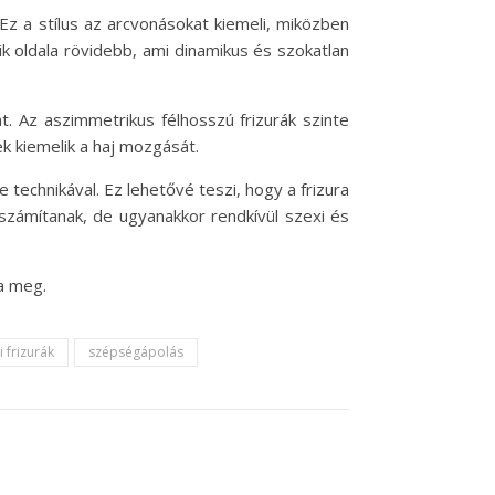
Ez a stílus az arcvonásokat kiemeli, miközben
ik oldala rövidebb, ami dinamikus és szokatlan
át. Az aszimmetrikus félhosszú frizurák szinte
k kiemelik a haj mozgását.
 technikával. Ez lehetővé teszi, hogy a frizura
 számítanak, de ugyanakkor rendkívül szexi és
a meg.
i frizurák
szépségápolás