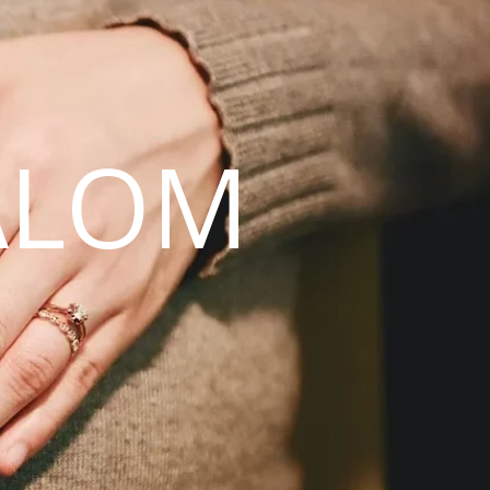
ALOM
N