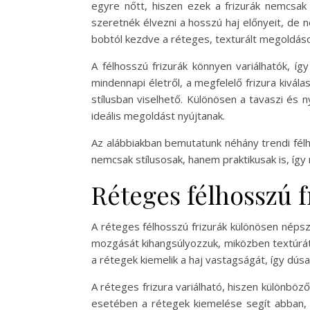
egyre nőtt, hiszen ezek a frizurák nemcsak 
szeretnék élvezni a hosszú haj előnyeit, de n
bobtól kezdve a réteges, texturált megoldáso
A félhosszú frizurák könnyen variálhatók, í
mindennapi életről, a megfelelő frizura kivá
stílusban viselhető. Különösen a tavaszi és 
ideális megoldást nyújtanak.
Az alábbiakban bemutatunk néhány trendi félho
nemcsak stílusosak, hanem praktikusak is, íg
Réteges félhosszú f
A réteges félhosszú frizurák különösen népsz
mozgását kihangsúlyozzuk, miközben textúrát
a rétegek kiemelik a haj vastagságát, így dúsa
A réteges frizura variálható, hiszen különböz
esetében a rétegek kiemelése segít abban, h