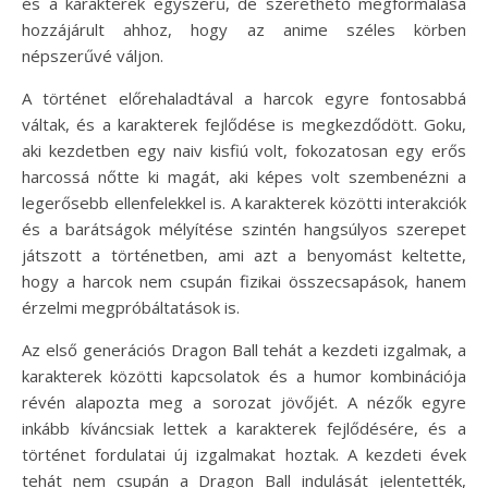
és a karakterek egyszerű, de szerethető megformálása
hozzájárult ahhoz, hogy az anime széles körben
népszerűvé váljon.
A történet előrehaladtával a harcok egyre fontosabbá
váltak, és a karakterek fejlődése is megkezdődött. Goku,
aki kezdetben egy naiv kisfiú volt, fokozatosan egy erős
harcossá nőtte ki magát, aki képes volt szembenézni a
legerősebb ellenfelekkel is. A karakterek közötti interakciók
és a barátságok mélyítése szintén hangsúlyos szerepet
játszott a történetben, ami azt a benyomást keltette,
hogy a harcok nem csupán fizikai összecsapások, hanem
érzelmi megpróbáltatások is.
Az első generációs Dragon Ball tehát a kezdeti izgalmak, a
karakterek közötti kapcsolatok és a humor kombinációja
révén alapozta meg a sorozat jövőjét. A nézők egyre
inkább kíváncsiak lettek a karakterek fejlődésére, és a
történet fordulatai új izgalmakat hoztak. A kezdeti évek
tehát nem csupán a Dragon Ball indulását jelentették,