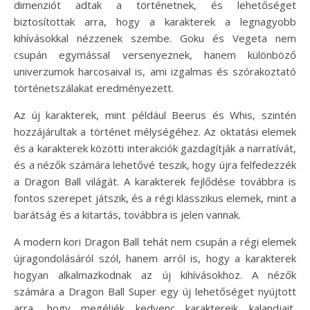
dimenziót adtak a történetnek, és lehetőséget
biztosítottak arra, hogy a karakterek a legnagyobb
kihívásokkal nézzenek szembe. Goku és Vegeta nem
csupán egymással versenyeznek, hanem különböző
univerzumok harcosaival is, ami izgalmas és szórakoztató
történetszálakat eredményezett.
Az új karakterek, mint például Beerus és Whis, szintén
hozzájárultak a történet mélységéhez. Az oktatási elemek
és a karakterek közötti interakciók gazdagítják a narratívát,
és a nézők számára lehetővé teszik, hogy újra felfedezzék
a Dragon Ball világát. A karakterek fejlődése továbbra is
fontos szerepet játszik, és a régi klasszikus elemek, mint a
barátság és a kitartás, továbbra is jelen vannak.
A modern kori Dragon Ball tehát nem csupán a régi elemek
újragondolásáról szól, hanem arról is, hogy a karakterek
hogyan alkalmazkodnak az új kihívásokhoz. A nézők
számára a Dragon Ball Super egy új lehetőséget nyújtott
arra, hogy megéljék kedvenc karaktereik kalandjait,