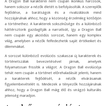
A Dragon Ball karakterei nem csupán ikonikus harcosok,
hanem sokszor a nézők életét is befolyásolták. A szereplők
fejlődése, a barátságok és a rivalizálások mind
hozzájárulnak ahhoz, hogy a közönség érzelmileg kötődjön
a történethez. A karakterek sokszínűsége és a különböző
háttérsztorik gazdagítják a narratívát, így a Dragon Ball
nem csupán egy akciódús sorozat, hanem egy komplex
világ, amelyben a nézők felfedezhetik saját értékeiket és
dilemmáikat.
A sorozat különböző evolúciós szakaszai új karakterek és
történetszálak bevezetésével járnak, amelyek
folyamatosan frissítik a világot. A Dragon Ball evolúciója
tehát nem csupán a történet előrehaladását jelenti, hanem
a karakterek fejlődését, a nézők elvárásainak
figyelembevételét is. Mindezek a tényezők hozzájárulnak
ahhoz, hogy a Dragon Ball máig élő és virágzó kulturális
jelenség maradjon.