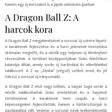
hanem egy új korszakot is a japán animációs iparban.
A Dragon Ball Z: A
harcok kora
A Dragon Ball Z megjelenésével a sorozat új szintre lépett.
A karakterek fejlesztése és a harci jelenetek intenzitása
drámaian megnőtt, és a nézők egy teljesen új élményben
részesültek. A történet középpontjában Goku felnőttkori
kalandjai álltak, amely során új barátokkal és ellenfelekkel
találkozott. A Z az „Zenkai” (végső) szóból ered, és jól
tükrözi a sorozat új irányvonalát.
A Dragon Ball Z első nagy ívében, a Saiyan Saga során a
nézők találkozhattak Goku eredetével és a Saiyanok
történetével. A karakterek nem csupán a harci
képességeiket fejlesztették, hanem a háttérsztorijuk is
gazdagabbá vált. Vegeta, a sorozat egyik legkomplexebb