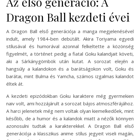
Az első generáció: A
Dragon Ball kezdeti évei
A Dragon Ball első generációja a manga megjelenésével
indult, amely 1984-ben debütált. Akira Toriyama egyedi
stílusával és humorával azonnal felkeltette a közönség
figyelmét, a történet pedig a fiatal Goku kalandjait követi,
aki a Sárkánygömbök után kutat. A sorozat elején a
hangsúly a kalandokon és a barátságokon volt, Goku és
barátai, mint Bulma és Yamcha, számos izgalmas kalandot
éltek át.
A kezdeti epizódokban Goku karaktere még gyermekien
naiv volt, ami hozzájárult a sorozat bájos atmoszférájához.
A harci jelenetek még nem voltak olyan kiemelkedőek, mint
később, de a humor és a kalandok miatt a nézők könnyen
azonosulni tudtak a karakterekkel. A Dragon Ball első
generációja a klasszikus anime stílus jegyeit viseli magán,