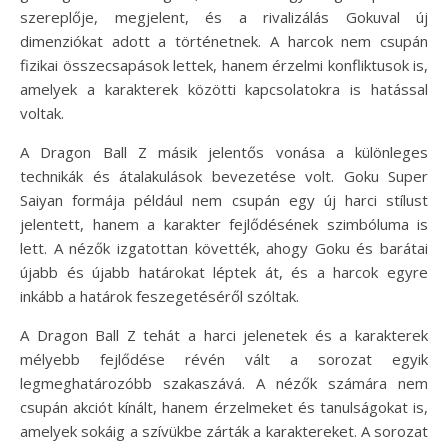
szereplője, megjelent, és a rivalizálás Gokuval új
dimenziókat adott a történetnek. A harcok nem csupán
fizikai összecsapások lettek, hanem érzelmi konfliktusok is,
amelyek a karakterek közötti kapcsolatokra is hatással
voltak.
A Dragon Ball Z másik jelentős vonása a különleges
technikák és átalakulások bevezetése volt. Goku Super
Saiyan formája például nem csupán egy új harci stílust
jelentett, hanem a karakter fejlődésének szimbóluma is
lett. A nézők izgatottan követték, ahogy Goku és barátai
újabb és újabb határokat léptek át, és a harcok egyre
inkább a határok feszegetéséről szóltak.
A Dragon Ball Z tehát a harci jelenetek és a karakterek
mélyebb fejlődése révén vált a sorozat egyik
legmeghatározóbb szakaszává. A nézők számára nem
csupán akciót kínált, hanem érzelmeket és tanulságokat is,
amelyek sokáig a szívükbe zárták a karaktereket. A sorozat