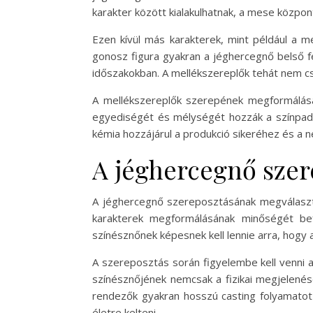
karakter között kialakulhatnak, a mese központ
Ezen kívül más karakterek, mint például a m
gonosz figura gyakran a jéghercegnő belső fé
időszakokban. A mellékszereplők tehát nem csu
A mellékszereplők szerepének megformálása i
egyediségét és mélységét hozzák a színpadra
kémia hozzájárul a produkció sikeréhez és a 
A jéghercegnő szer
A jéghercegnő szereposztásának megválasztá
karakterek megformálásának minőségét befo
színésznőnek képesnek kell lennie arra, hogy 
A szereposztás során figyelembe kell venni 
színésznőjének nemcsak a fizikai megjelenésé
rendezők gyakran hosszú casting folyamatot 
életre kelteni.