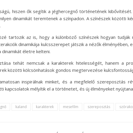
sságú, hiszen ők segítik a jéghercegnő történetének kibővítését
milyen dinamikát teremtenek a színpadon. A színészek közötti ké
.
zé tartozik az is, hogy a különböző színészek hogyan tudják 
nterakciók dinamikája kulcsszerepet játszik a nézők élményében, ez
dinamikát életre kelteni.
tása tehát nemcsak a karakterek hitelességét, hanem a produ
kterek közötti kölcsönhatások gondos megtervezése kulcsfontos
amatosan inspirálnak minket, és a megfelelő szereposztás ré
ti kapcsolatok mélyítik el a történetet, és új élményeket nyújta
egnő
kaland
karakterek
mesefilm
szereposztás
szórako