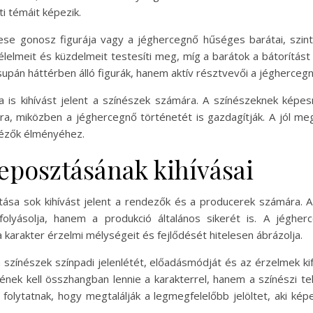
i témáit képezik.
ese gonosz figurája vagy a jéghercegnő hűséges barátai, szint
lelmeit és küzdelmeit testesíti meg, míg a barátok a bátorítást
pán háttérben álló figurák, hanem aktív résztvevői a jéghercegnő
s kihívást jelent a színészek számára. A színészeknek képesne
, miközben a jéghercegnő történetét is gazdagítják. A jól meg
nézők élményéhez.
eposztásának kihívásai
sa sok kihívást jelent a rendezők és a producerek számára. A
lyásolja, hanem a produkció általános sikerét is. A jégher
a karakter érzelmi mélységeit és fejlődését hitelesen ábrázolja.
a színészek színpadi jelenlétét, előadásmódját és az érzelmek k
nek kell összhangban lennie a karakterrel, hanem a színészi tel
folytatnak, hogy megtalálják a legmegfelelőbb jelöltet, aki ké