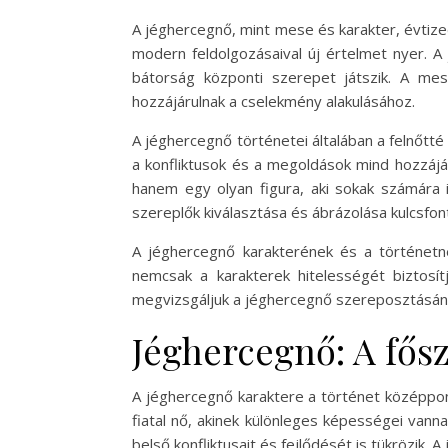
A jéghercegnő, mint mese és karakter, évtiz
modern feldolgozásaival új értelmet nyer. A 
bátorság központi szerepet játszik. A me
hozzájárulnak a cselekmény alakulásához.
A jéghercegnő történetei általában a felnőtté
a konfliktusok és a megoldások mind hozzáj
hanem egy olyan figura, aki sokak számára i
szereplők kiválasztása és ábrázolása kulcsfont
A jéghercegnő karakterének és a történetn
nemcsak a karakterek hitelességét biztosít
megvizsgáljuk a jéghercegnő szereposztásának
Jéghercegnő: A fős
A jéghercegnő karaktere a történet középpon
fiatal nő, akinek különleges képességei van
belső konfliktusait és fejlődését is tükrözik