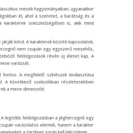
 klasszikus mesék hagyományaiban, ugyanakkor
lágokban él, ahol a szeretet, a barátság és a
 karakterek sokszínűségében is, akik mind
árják körül. A karakterek közötti kapcsolatok,
éghercegnő nem csupán egy egyszerű mesehős,
lönböző feldolgozások révén új életet kap. A
 mese varázsát.
fontos. A megfelelő színészek kiválasztása
tel. A következő szekciókban részletesebben
rek a mese dimenzióit.
. A legtöbb feldolgozásban a jéghercegnő egy
 csupán varázslatos elemek, hanem a karakter
 amelyeket a történet során kell leküzdenie.