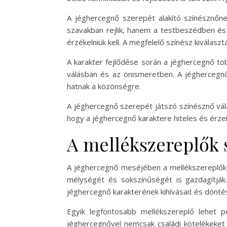
A jéghercegnő szerepét alakító színésznőnek
szavakban rejlik, hanem a testbeszédben és 
érzékelniük kell. A megfelelő színész kiválasz
A karakter fejlődése során a jéghercegnő több
válásban és az önismeretben. A jéghercegnő 
hatnak a közönségre.
A jéghercegnő szerepét játszó színésznő vál
hogy a jéghercegnő karaktere hiteles és érzel
A mellékszereplők 
A jéghercegnő meséjében a mellékszereplők r
mélységét és sokszínűségét is gazdagítják
jéghercegnő karakterének kihívásait és döntés
Egyik legfontosabb mellékszereplő lehet 
jéghercegnővel nemcsak családi kötelékeket 