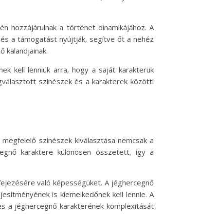
én hozzájárulnak a történet dinamikájához. A
 és a támogatást nyújtják, segítve őt a nehéz
 kalandjainak.
k kell lenniük arra, hogy a saját karakterük
választott színészek és a karakterek közötti
 megfelelő színészek kiválasztása nemcsak a
cegnő karaktere különösen összetett, így a
ifejezésére való képességüket. A jéghercegnő
jesítményének is kiemelkedőnek kell lennie. A
pes a jéghercegnő karakterének komplexitását