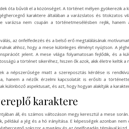
edek óta bűvöli el a közönséget. A történet mélyen gyökerezik a
jéghercegnő karaktere általában a varázslatos és titokzatos vi
se varázsa nem csupán a történetmesélésben rejlik, hanem a
 válás, az önfelfedezés és a belső erő megtalálásának motívumait j
árulnak ahhoz, hogy a mese különleges élményt nyújtson. A j
nspirációt jelent. A mese világa folyamatosan fejlődik, és a kü
osságú a történet sikeréhez, hiszen ők azok, akik életre keltik a
ek a népszerűsége miatt a szereposztás kérdése is rendkívül 
ja, hanem a nézők érzelmi kapcsolatát is erősíti a történet
 különböző aspektusait, és azt, hogy hogyan alakítják a karakte
zereplő karaktere
tjában áll, és számos változáson megy keresztül a mese során
nak, például a jég és a hó irányítása. E képességek azonban nem
. A jéghercegnő sokszor a magány és az önelfogadás témáival küzd,