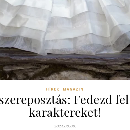
,
HÍREK
MAGAZIN
zereposztás: Fedezd fel
karaktereket!
2024.09.09.