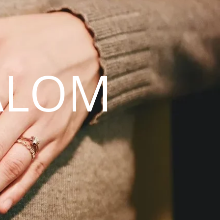
ALOM
N