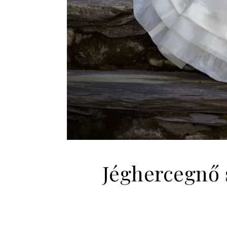
Jéghercegnő s