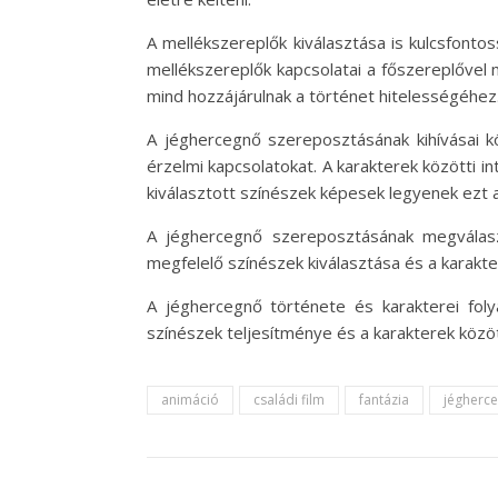
A mellékszereplők kiválasztása is kulcsfonto
mellékszereplők kapcsolatai a főszereplővel 
mind hozzájárulnak a történet hitelességéhez
A jéghercegnő szereposztásának kihívásai kö
érzelmi kapcsolatokat. A karakterek közötti i
kiválasztott színészek képesek legyenek ezt a 
A jéghercegnő szereposztásának megválasz
megfelelő színészek kiválasztása és a kara
A jéghercegnő története és karakterei foly
színészek teljesítménye és a karakterek közöt
animáció
családi film
fantázia
jégherc