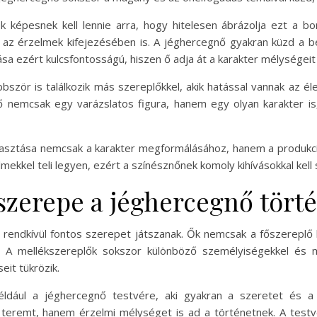
 képesnek kell lennie arra, hogy hitelesen ábrázolja ezt a bon
az érzelmek kifejezésében is. A jéghercegnő gyakran küzd a b
tása ezért kulcsfontosságú, hiszen ő adja át a karakter mélységei
ször is találkozik más szereplőkkel, akik hatással vannak az éle
nemcsak egy varázslatos figura, hanem egy olyan karakter is, 
asztása nemcsak a karakter megformálásához, hanem a produkció 
mekkel teli legyen, ezért a színésznőnek komoly kihívásokkal kel
szerepe a jéghercegnő tört
endkívül fontos szerepet játszanak. Ők nemcsak a főszereplő k
. A mellékszereplők sokszor különböző személyiségekkel és m
eit tükrözik.
például a jéghercegnő testvére, aki gyakran a szeretet és 
teremt, hanem érzelmi mélységet is ad a történetnek. A testvé