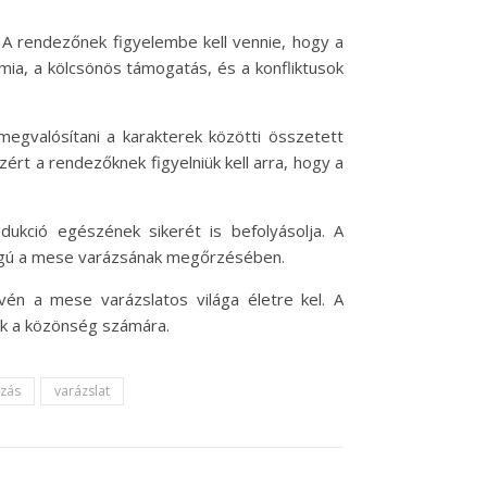
. A rendezőnek figyelembe kell vennie, hogy a
mia, a kölcsönös támogatás, és a konfliktusok
megvalósítani a karakterek közötti összetett
ért a rendezőknek figyelniük kell arra, hogy a
kció egészének sikerét is befolyásolja. A
ságú a mese varázsának megőrzésében.
vén a mese varázslatos világa életre kel. A
nak a közönség számára.
zás
varázslat