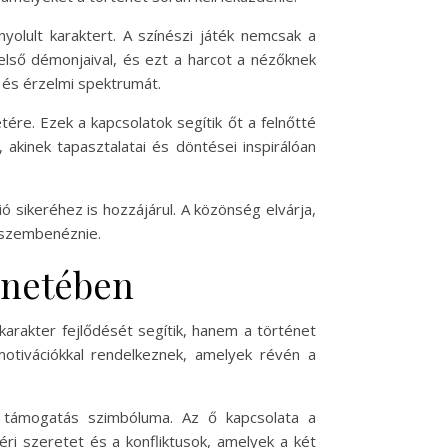
yolult karaktert. A színészi játék nemcsak a
első démonjaival, és ezt a harcot a nézőknek
t és érzelmi spektrumát.
tére. Ezek a kapcsolatok segítik őt a felnőtté
akinek tapasztalatai és döntései inspirálóan
sikeréhez is hozzájárul. A közönség elvárja,
l szembenéznie.
énetében
arakter fejlődését segítik, hanem a történet
otivációkkal rendelkeznek, amelyek révén a
a támogatás szimbóluma. Az ő kapcsolata a
ri szeretet és a konfliktusok, amelyek a két