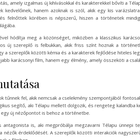
tatás, amely izgalmas új kihívásokkal és karakterekkel bővíti a T
 kedvelőinek, hanem azoknak is szól, akik egy kis varázslat
 és felnőttek körében is népszerű, hiszen a történetek mindi
ilágába.
ével hódítja meg a közönséget, miközben a klasszikus karácso
s új szereplő is felbukkan, akik friss színt hoznak a történ
y a szereplők közötti kémia és a karakterek fejlődése hiteles l
újabb karácsonyi film, hanem egy élmény, amely összeköti a csal
mutatása
ok tűnnek fel, akik nemcsak a cselekmény szempontjából fontosak,
rgikus segítő, aki Télapu mellett dolgozik, és rengeteg kalandba ke
 egy új nézőpontot is behoz a történetbe.
s antagonista is, aki megpróbálja megzavarni Télapu ünnepi ter
a nézők érdeklődését. A szereplők közötti interakciók nagysze
nak a filmben.