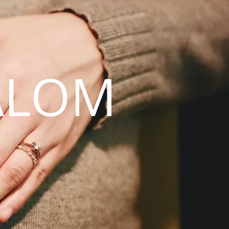
ALOM
N