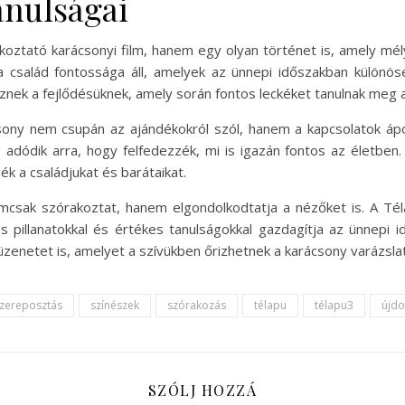
anulságai
oztató karácsonyi film, hanem egy olyan történet is, amely mél
 család fontossága áll, amelyek az ünnepi időszakban különös
sznek a fejlődésüknek, amely során fontos leckéket tanulnak meg a
csony nem csupán az ajándékokról szól, hanem a kapcsolatok áp
adódik arra, hogy felfedezzék, mi is igazán fontos az életben.
ék a családjukat és barátaikat.
mcsak szórakoztat, hanem elgondolkodtatja a nézőket is. A Té
pillanatokkal és értékes tanulságokkal gazdagítja az ünnepi 
zenetet is, amelyet a szívükben őrizhetnek a karácsony varázsla
zereposztás
színészek
szórakozás
télapu
télapu3
újd
SZÓLJ HOZZÁ