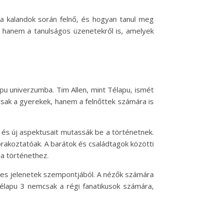
 a kalandok során felnő, és hogyan tanul meg
l, hanem a tanulságos üzenetekről is, amelyek
pu univerzumba. Tim Allen, mint Télapu, ismét
csak a gyerekek, hanem a felnőttek számára is
, és új aspektusait mutassák be a történetnek.
órakoztatóak. A barátok és családtagok közötti
 a történethez.
mes jelenetek szempontjából. A nézők számára
Télapu 3 nemcsak a régi fanatikusok számára,