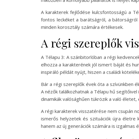
A karakterek fejlődése kulcsfontosságú a Té
fontos leckéket a barátságról, a bátorságról
minden korosztály számára értékesek.
A régi szereplők vi
A Télapu 3: A szánbitorlóban a régi kedvence
elhozza a karakterének jól ismert báját és h
inspiráló példát nyújt, hiszen a családi köte
Bár a régi szereplők évek óta a szívünkben él
A nézők találkozhatnak a Télapu hű segítőivel
dinamikák valósághűen tükrözik a való életet
A régi karakterek visszatérése nem csupán n
ismerős helyzetek és szituációk újra életre
hanem az új generációk számára is izgalmas é