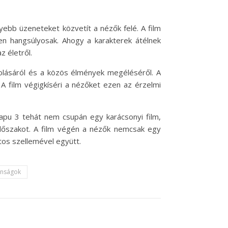
yebb üzeneteket közvetít a nézők felé. A film
en hangsúlyosak. Ahogy a karakterek átélnek
z életről.
olásáról és a közös élmények megéléséről. A
 A film végigkíséri a nézőket ezen az érzelmi
lapu 3 tehát nem csupán egy karácsonyi film,
időszakot. A film végén a nézők nemcsak egy
tos szellemével együtt.
onságok