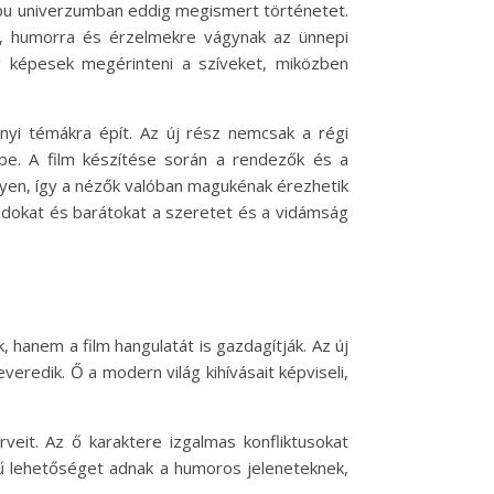
élapu univerzumban eddig megismert történetet.
ra, humorra és érzelmekre vágynak az ünnepi
g képesek megérinteni a szíveket, miközben
nyi témákra épít. Az új rész nemcsak a régi
etbe. A film készítése során a rendezők és a
egyen, így a nézők valóban magukénak érezhetik
ádokat és barátokat a szeretet és a vidámság
 hanem a film hangulatát is gazdagítják. Az új
veredik. Ő a modern világ kihívásait képviseli,
veit. Az ő karaktere izgalmas konfliktusokat
rű lehetőséget adnak a humoros jeleneteknek,