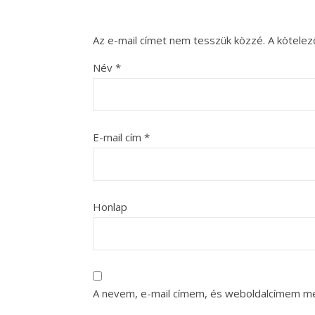
Az e-mail címet nem tesszük közzé.
A kötele
Név
*
E-mail cím
*
Honlap
A nevem, e-mail címem, és weboldalcímem m