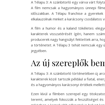
A Télapu 3: A szánbitorló egy várva várt foly
A film nemcsak a hagyományos ünnepi filmek
időszakban. A Télapu franchise a gyerekek
elkalauzolnak minket a karácsony csodálatos v
A film a humor és a kaland tökéletes elegy
karakterek visszatérését ígéri, hanem számo
producerek nagy hangsúlyt fektettek arra, hog
a történetet. A Télapu 3 tehát nemcsak egy 
jegyében.
Az új szereplők be
A Télapu 3: A szánbitorló történetében új arc
karakterek közé tartozik például a fiatal, ene
és a hagyományos karácsonyi értékek mellett
Ezen kívül a filmben szerepel egy titokzato
teremt, amelyek fokozzák a feszültséget és 
miközben a komolyabb pillanatok is helyet kap