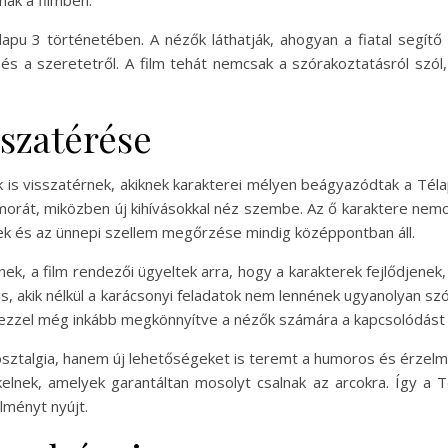
lapu 3 történetében. A nézők láthatják, ahogyan a fiatal segítő
 és a szeretetről. A film tehát nemcsak a szórakoztatásról szó
sszatérése
k is visszatérnek, akiknek karakterei mélyen beágyazódtak a Téla
umorát, miközben új kihívásokkal néz szembe. Az ő karaktere nem
lékek és az ünnepi szellem megőrzése mindig középpontban áll.
nek, a film rendezői ügyeltek arra, hogy a karakterek fejlődjenek
 is, akik nélkül a karácsonyi feladatok nem lennének ugyanolyan sz
, ezzel még inkább megkönnyítve a nézők számára a kapcsolódást
osztalgia, hanem új lehetőségeket is teremt a humoros és érzel
 kelnek, amelyek garantáltan mosolyt csalnak az arcokra. Így a 
lményt nyújt.