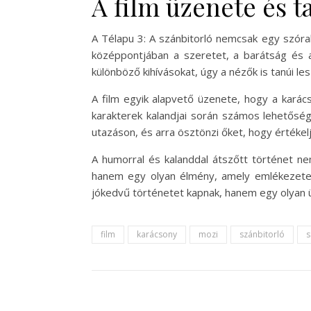
A film üzenete és t
A Télapu 3: A szánbitorló nemcsak egy szórak
középpontjában a szeretet, a barátság és a
különböző kihívásokat, úgy a nézők is tanúi le
A film egyik alapvető üzenete, hogy a kará
karakterek kalandjai során számos lehetőség 
utazáson, és arra ösztönzi őket, hogy értékelj
A humorral és kalanddal átszőtt történet ne
hanem egy olyan élmény, amely emlékezetes 
jókedvű történetet kapnak, hanem egy olyan ü
film
karácsony
mozi
szánbitorló
s