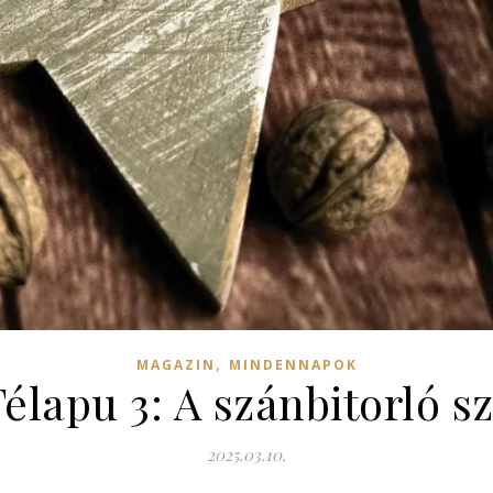
,
MAGAZIN
MINDENNAPOK
Télapu 3: A szánbitorló s
2025.03.10.