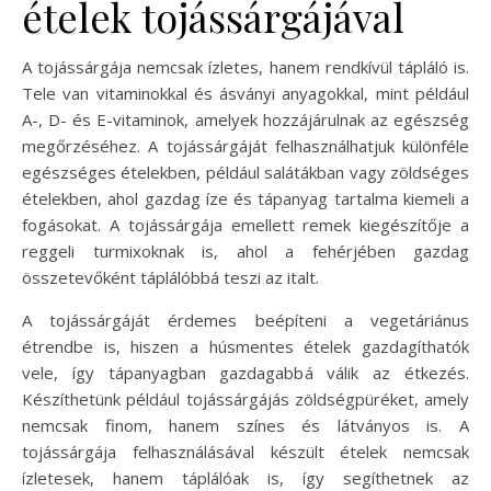
ételek tojássárgájával
A tojássárgája nemcsak ízletes, hanem rendkívül tápláló is.
Tele van vitaminokkal és ásványi anyagokkal, mint például
A-, D- és E-vitaminok, amelyek hozzájárulnak az egészség
megőrzéséhez. A tojássárgáját felhasználhatjuk különféle
egészséges ételekben, például salátákban vagy zöldséges
ételekben, ahol gazdag íze és tápanyag tartalma kiemeli a
fogásokat. A tojássárgája emellett remek kiegészítője a
reggeli turmixoknak is, ahol a fehérjében gazdag
összetevőként táplálóbbá teszi az italt.
A tojássárgáját érdemes beépíteni a vegetáriánus
étrendbe is, hiszen a húsmentes ételek gazdagíthatók
vele, így tápanyagban gazdagabbá válik az étkezés.
Készíthetünk például tojássárgájás zöldségpüréket, amely
nemcsak finom, hanem színes és látványos is. A
tojássárgája felhasználásával készült ételek nemcsak
ízletesek, hanem táplálóak is, így segíthetnek az