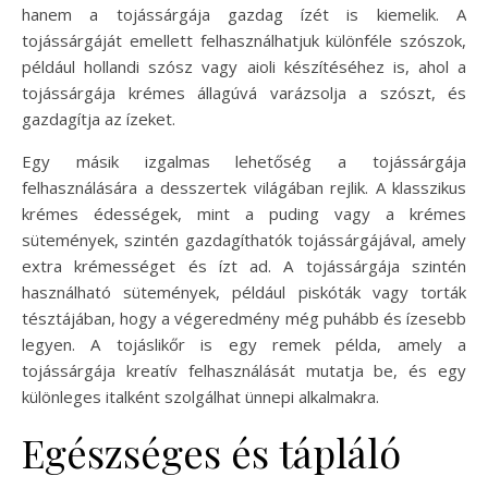
hanem a tojássárgája gazdag ízét is kiemelik. A
tojássárgáját emellett felhasználhatjuk különféle szószok,
például hollandi szósz vagy aioli készítéséhez is, ahol a
tojássárgája krémes állagúvá varázsolja a szószt, és
gazdagítja az ízeket.
Egy másik izgalmas lehetőség a tojássárgája
felhasználására a desszertek világában rejlik. A klasszikus
krémes édességek, mint a puding vagy a krémes
sütemények, szintén gazdagíthatók tojássárgájával, amely
extra krémességet és ízt ad. A tojássárgája szintén
használható sütemények, például piskóták vagy torták
tésztájában, hogy a végeredmény még puhább és ízesebb
legyen. A tojáslikőr is egy remek példa, amely a
tojássárgája kreatív felhasználását mutatja be, és egy
különleges italként szolgálhat ünnepi alkalmakra.
Egészséges és tápláló