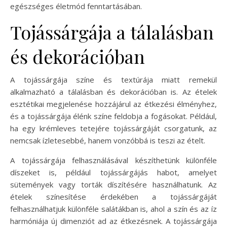
egészséges életmód fenntartásában.
Tojássárgája a tálalásban
és dekorációban
A tojássárgája színe és textúrája miatt remekül
alkalmazható a tálalásban és dekorációban is. Az ételek
esztétikai megjelenése hozzájárul az étkezési élményhez,
és a tojássárgája élénk színe feldobja a fogásokat. Például,
ha egy krémleves tetejére tojássárgáját csorgatunk, az
nemcsak ízletesebbé, hanem vonzóbbá is teszi az ételt.
A tojássárgája felhasználásával készíthetünk különféle
díszeket is, például tojássárgájás habot, amelyet
sütemények vagy torták díszítésére használhatunk. Az
ételek színesítése érdekében a tojássárgáját
felhasználhatjuk különféle salátákban is, ahol a szín és az íz
harmóniája új dimenziót ad az étkezésnek. A tojássárgája