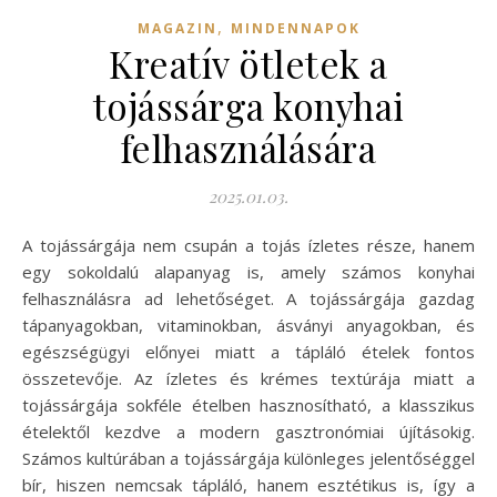
,
MAGAZIN
MINDENNAPOK
Kreatív ötletek a
tojássárga konyhai
felhasználására
2025.01.03.
A tojássárgája nem csupán a tojás ízletes része, hanem
egy sokoldalú alapanyag is, amely számos konyhai
felhasználásra ad lehetőséget. A tojássárgája gazdag
tápanyagokban, vitaminokban, ásványi anyagokban, és
egészségügyi előnyei miatt a tápláló ételek fontos
összetevője. Az ízletes és krémes textúrája miatt a
tojássárgája sokféle ételben hasznosítható, a klasszikus
ételektől kezdve a modern gasztronómiai újításokig.
Számos kultúrában a tojássárgája különleges jelentőséggel
bír, hiszen nemcsak tápláló, hanem esztétikus is, így a