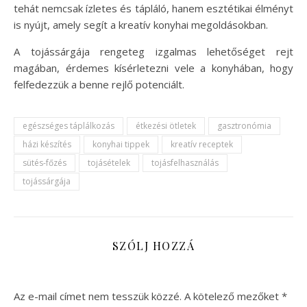
tehát nemcsak ízletes és tápláló, hanem esztétikai élményt
is nyújt, amely segít a kreatív konyhai megoldásokban.
A tojássárgája rengeteg izgalmas lehetőséget rejt
magában, érdemes kísérletezni vele a konyhában, hogy
felfedezzük a benne rejlő potenciált.
egészséges táplálkozás
étkezési ötletek
gasztronómia
házi készítés
konyhai tippek
kreatív receptek
sütés-főzés
tojásételek
tojásfelhasználás
tojássárgája
SZÓLJ HOZZÁ
Az e-mail címet nem tesszük közzé.
A kötelező mezőket
*