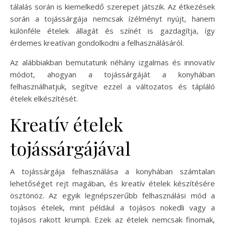
tálalás során is kiemelkedő szerepet játszik. Az étkezések
során a tojássárgája nemcsak ízélményt nyújt, hanem
különféle ételek állagát és színét is gazdagítja, így
érdemes kreatívan gondolkodni a felhasználásáról.
Az alábbiakban bemutatunk néhány izgalmas és innovatív
módot, ahogyan a tojássárgáját a konyhában
felhasználhatjuk, segítve ezzel a változatos és tápláló
ételek elkészítését.
Kreatív ételek
tojássárgájával
A tojássárgája felhasználása a konyhában számtalan
lehetőséget rejt magában, és kreatív ételek készítésére
ösztönöz. Az egyik legnépszerűbb felhasználási mód a
tojásos ételek, mint például a tojásos nokedli vagy a
tojásos rakott krumpli. Ezek az ételek nemcsak finomak,