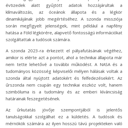
évtizedek alatt gyűjtött adatok hozzájárultak a
klímaváltozás, az óceánok állapota és a légkör
dinamikájának jobb megértéséhez. A szonda missziója
során megfigyelt jelenségek, mint például a napfény
hatása a Föld légkörére, alapvető fontosságú információkat
szolgáltattak a tudósok számára.
A szonda 2023-ra érkezett el pályafutásának végéhez,
amikor is elérte azt a pontot, ahol a technikai állapota már
nem tette lehetővé a további működést. A NASA és a
tudományos közösség képviselői mélyen hálásak voltak a
szonda által nyújtott adatokért és felfedezésekért. Az
űrszonda nem csupán egy technikai eszköz volt, hanem
szimbóluma is a tudomány és az emberi kíváncsiság
határainak feszegetésének.
Az űrkutatás jövője szempontjából is jelentős
tanulságokkal szolgálhat ez a küldetés. A tudósok és
mérnökök számára az ilyen hosszú távú projekteken való