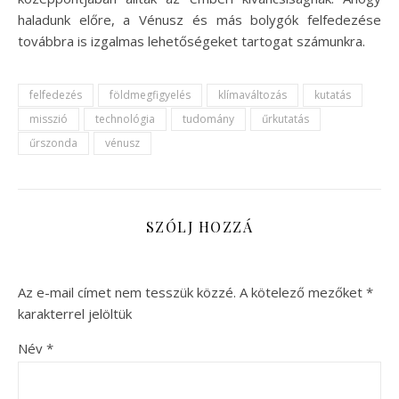
haladunk előre, a Vénusz és más bolygók felfedezése
továbbra is izgalmas lehetőségeket tartogat számunkra.
felfedezés
földmegfigyelés
klímaváltozás
kutatás
misszió
technológia
tudomány
űrkutatás
űrszonda
vénusz
SZÓLJ HOZZÁ
Az e-mail címet nem tesszük közzé.
A kötelező mezőket
*
karakterrel jelöltük
Név
*