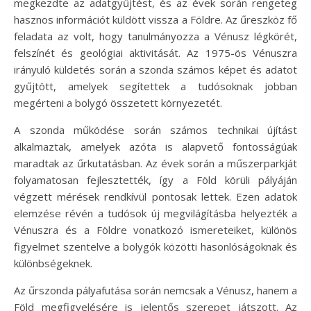
megkezdte az adatgyűjtést, és az évek során rengeteg
hasznos információt küldött vissza a Földre. Az űreszköz fő
feladata az volt, hogy tanulmányozza a Vénusz légkörét,
felszínét és geológiai aktivitását. Az 1975-ös Vénuszra
irányuló küldetés során a szonda számos képet és adatot
gyűjtött, amelyek segítettek a tudósoknak jobban
megérteni a bolygó összetett környezetét.
A szonda működése során számos technikai újítást
alkalmaztak, amelyek azóta is alapvető fontosságúak
maradtak az űrkutatásban. Az évek során a műszerparkját
folyamatosan fejlesztették, így a Föld körüli pályáján
végzett mérések rendkívül pontosak lettek. Ezen adatok
elemzése révén a tudósok új megvilágításba helyezték a
Vénuszra és a Földre vonatkozó ismereteiket, különös
figyelmet szentelve a bolygók közötti hasonlóságoknak és
különbségeknek.
Az űrszonda pályafutása során nemcsak a Vénusz, hanem a
Föld megfigyelésére is jelentős szerepet játszott. Az