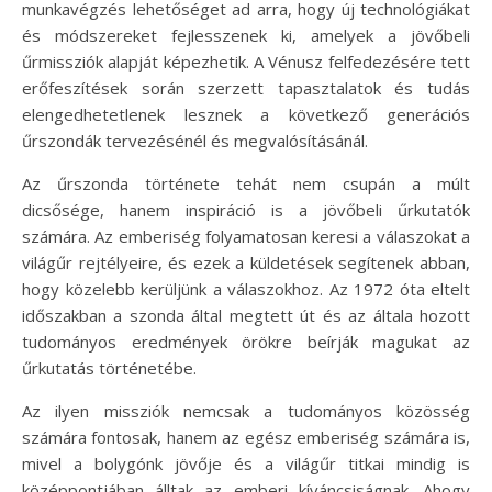
munkavégzés lehetőséget ad arra, hogy új technológiákat
és módszereket fejlesszenek ki, amelyek a jövőbeli
űrmissziók alapját képezhetik. A Vénusz felfedezésére tett
erőfeszítések során szerzett tapasztalatok és tudás
elengedhetetlenek lesznek a következő generációs
űrszondák tervezésénél és megvalósításánál.
Az űrszonda története tehát nem csupán a múlt
dicsősége, hanem inspiráció is a jövőbeli űrkutatók
számára. Az emberiség folyamatosan keresi a válaszokat a
világűr rejtélyeire, és ezek a küldetések segítenek abban,
hogy közelebb kerüljünk a válaszokhoz. Az 1972 óta eltelt
időszakban a szonda által megtett út és az általa hozott
tudományos eredmények örökre beírják magukat az
űrkutatás történetébe.
Az ilyen missziók nemcsak a tudományos közösség
számára fontosak, hanem az egész emberiség számára is,
mivel a bolygónk jövője és a világűr titkai mindig is
középpontjában álltak az emberi kíváncsiságnak. Ahogy