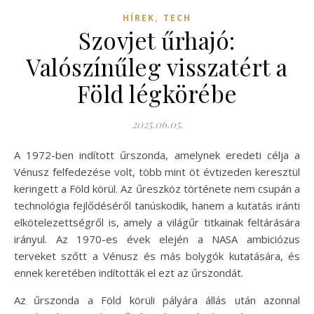
,
HÍREK
TECH
Szovjet űrhajó:
Valószínűleg visszatért a
Föld légkörébe
2025.06.05.
A 1972-ben indított űrszonda, amelynek eredeti célja a
Vénusz felfedezése volt, több mint öt évtizeden keresztül
keringett a Föld körül. Az űreszköz története nem csupán a
technológia fejlődéséről tanúskodik, hanem a kutatás iránti
elkötelezettségről is, amely a világűr titkainak feltárására
irányul. Az 1970-es évek elején a NASA ambiciózus
terveket szőtt a Vénusz és más bolygók kutatására, és
ennek keretében indították el ezt az űrszondát.
Az űrszonda a Föld körüli pályára állás után azonnal