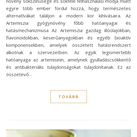
növény sokszínűsége és sokféle felhasználási módja miatt
egyre több ember fordul hozzá, hogy természetes
alternatívákat találjon a modern kor kihívásaira. Az
Artemiszia gyógynövény főbb hatóanyagai és
hatásmechanizmusa Az Artemiszia gazdag illóolajokban,
flavonoidokban, keserűanyagokban és egyéb bioaktív
komponensekben, amelyek összetett hatásrendszert
alkotnak a szervezetben. Az egyik legismertebb
hatóanyaga az artemisinin, amelynek gyulladáscsökkentő
és antibakteriális tulajdonságokat tulajdonítanak. Ez az
összetevő…
TOVÁBB