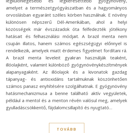
legkülönlegesebb és legkeresettebb gyógynövény,
amelyet a természetgyógyászatban és a hagyományos
orvoslásban egyaránt széles körben használnak. E növény
különösen népszerű Dél-Amerikában, ahol a helyi
közösségek már évszázadok óta felfedezték jótékony
hatásait és felhasználási módjait. A brazil menta nem
csupán illatos, hanem számos egészségügyi előnnyel is
rendelkezik, amelyek miatt érdemes figyelmet fordítani rá.
A brazil menta leveleit gyakran használják teaként,
illóolajként, valamint különböző gyógynövénykészítmények
alapanyagaként. Az illóolajok és a kivonatok gazdag
tápanyag- és antioxidáns tartalmuknak köszönhetően
számos panasz enyhítésére szolgálhatnak. E gyógynövény
hatásmechanizmusa a benne található aktív vegyületek,
például a mentol és a menton révén valósul meg, amelyek
gyulladáscsökkentő, fájdalomcsillapító és nyugtató…
TOVÁBB