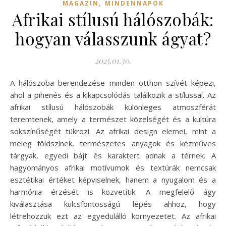
,
MAGAZIN
MINDENNAPOK
Afrikai stílusú hálószobák:
hogyan válasszunk ágyat?
2025.01.30.
A hálószoba berendezése minden otthon szívét képezi,
ahol a pihenés és a kikapcsolódás találkozik a stílussal. Az
afrikai stílusú hálószobák különleges atmoszférát
teremtenek, amely a természet közelségét és a kultúra
sokszínűségét tükrözi. Az afrikai design elemei, mint a
meleg földszínek, természetes anyagok és kézműves
tárgyak, egyedi bájt és karaktert adnak a térnek. A
hagyományos afrikai motívumok és textúrák nemcsak
esztétikai értéket képviselnek, hanem a nyugalom és a
harmónia érzését is közvetítik. A megfelelő ágy
kiválasztása kulcsfontosságú lépés ahhoz, hogy
létrehozzuk ezt az egyedülálló környezetet. Az afrikai