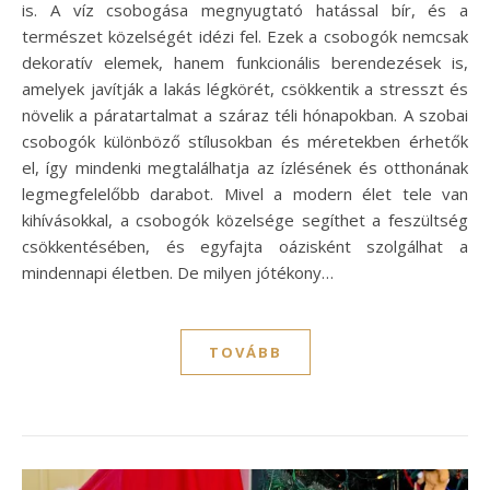
is. A víz csobogása megnyugtató hatással bír, és a
természet közelségét idézi fel. Ezek a csobogók nemcsak
dekoratív elemek, hanem funkcionális berendezések is,
amelyek javítják a lakás légkörét, csökkentik a stresszt és
növelik a páratartalmat a száraz téli hónapokban. A szobai
csobogók különböző stílusokban és méretekben érhetők
el, így mindenki megtalálhatja az ízlésének és otthonának
legmegfelelőbb darabot. Mivel a modern élet tele van
kihívásokkal, a csobogók közelsége segíthet a feszültség
csökkentésében, és egyfajta oázisként szolgálhat a
mindennapi életben. De milyen jótékony…
TOVÁBB