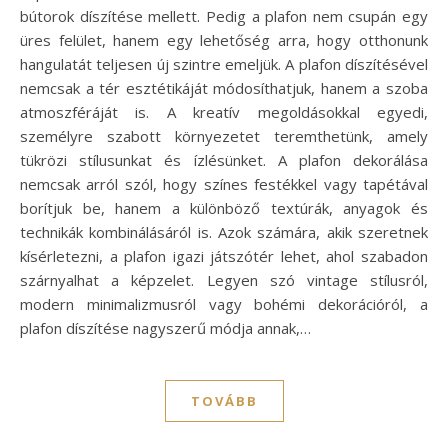
bútorok díszítése mellett. Pedig a plafon nem csupán egy
üres felület, hanem egy lehetőség arra, hogy otthonunk
hangulatát teljesen új szintre emeljük. A plafon díszítésével
nemcsak a tér esztétikáját módosíthatjuk, hanem a szoba
atmoszféráját is. A kreatív megoldásokkal egyedi,
személyre szabott környezetet teremthetünk, amely
tükrözi stílusunkat és ízlésünket. A plafon dekorálása
nemcsak arról szól, hogy színes festékkel vagy tapétával
borítjuk be, hanem a különböző textúrák, anyagok és
technikák kombinálásáról is. Azok számára, akik szeretnek
kísérletezni, a plafon igazi játszótér lehet, ahol szabadon
szárnyalhat a képzelet. Legyen szó vintage stílusról,
modern minimalizmusról vagy bohémi dekorációról, a
plafon díszítése nagyszerű módja annak,…
TOVÁBB