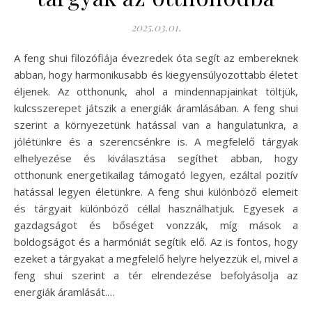
2025.03.01.
A feng shui filozófiája évezredek óta segít az embereknek
abban, hogy harmonikusabb és kiegyensúlyozottabb életet
éljenek. Az otthonunk, ahol a mindennapjainkat töltjük,
kulcsszerepet játszik a energiák áramlásában. A feng shui
szerint a környezetünk hatással van a hangulatunkra, a
jólétünkre és a szerencsénkre is. A megfelelő tárgyak
elhelyezése és kiválasztása segíthet abban, hogy
otthonunk energetikailag támogató legyen, ezáltal pozitív
hatással legyen életünkre. A feng shui különböző elemeit
és tárgyait különböző céllal használhatjuk. Egyesek a
gazdagságot és bőséget vonzzák, míg mások a
boldogságot és a harmóniát segítik elő. Az is fontos, hogy
ezeket a tárgyakat a megfelelő helyre helyezzük el, mivel a
feng shui szerint a tér elrendezése befolyásolja az
energiák áramlását.…