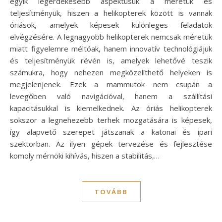
egyik legérdekesebb aspektusuk a méretük és
teljesítményük, hiszen a helikopterek között is vannak
óriások, amelyek képesek különleges feladatok
elvégzésére. A legnagyobb helikopterek nemcsak méretük
miatt figyelemre méltóak, hanem innovatív technológiájuk
és teljesítményük révén is, amelyek lehetővé teszik
számukra, hogy nehezen megközelíthető helyeken is
megjelenjenek. Ezek a mammutok nem csupán a
levegőben való navigációval, hanem a szállítási
kapacitásukkal is kiemelkednek. Az óriás helikopterek
sokszor a legnehezebb terhek mozgatására is képesek,
így alapvető szerepet játszanak a katonai és ipari
szektorban. Az ilyen gépek tervezése és fejlesztése
komoly mérnöki kihívás, hiszen a stabilitás,…
TOVÁBB