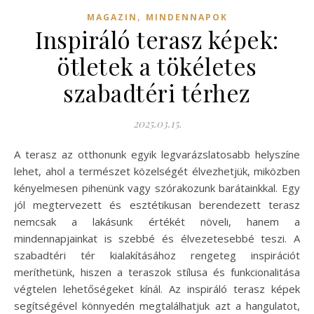
,
MAGAZIN
MINDENNAPOK
Inspiráló terasz képek:
ötletek a tökéletes
szabadtéri térhez
2025.03.15.
A terasz az otthonunk egyik legvarázslatosabb helyszíne
lehet, ahol a természet közelségét élvezhetjük, miközben
kényelmesen pihenünk vagy szórakozunk barátainkkal. Egy
jól megtervezett és esztétikusan berendezett terasz
nemcsak a lakásunk értékét növeli, hanem a
mindennapjainkat is szebbé és élvezetesebbé teszi. A
szabadtéri tér kialakításához rengeteg inspirációt
meríthetünk, hiszen a teraszok stílusa és funkcionalitása
végtelen lehetőségeket kínál. Az inspiráló terasz képek
segítségével könnyedén megtalálhatjuk azt a hangulatot,