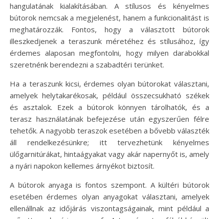
hangulatának kialakításában. A stílusos és kényelmes
bútorok nemcsak a megjelenést, hanem a funkcionalitást is
meghatározzák. Fontos, hogy a választott bútorok
illeszkedjenek a teraszunk méretéhez és stílusához, így
érdemes alaposan megfontolni, hogy milyen darabokkal
szeretnénk berendezni a szabadtéri terünket.
Ha a teraszunk kicsi, érdemes olyan bútorokat választani,
amelyek helytakarékosak, például összecsukható székek
és asztalok. Ezek a bútorok könnyen tárolhatók, és a
terasz használatának befejezése után egyszerűen félre
tehetők. A nagyobb teraszok esetében a bővebb választék
áll rendelkezésünkre; itt tervezhetünk kényelmes
ülőgarnitúrákat, hintaágyakat vagy akár napernyőt is, amely
a nyári napokon kellemes árnyékot biztosít.
A bútorok anyaga is fontos szempont. A kültéri bútorok
esetében érdemes olyan anyagokat választani, amelyek
ellenállnak az időjárás viszontagságainak, mint például a