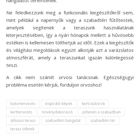
hangulatot teremtenek.
Ne feledkezzünk meg a funkcionális kiegészítőkről sem,
mint például a napernyők vagy a szabadtéri fűtőtestek,
amelyek segítenek a teraszunk használatának
kiterjesztésében, így a nyári hónapok mellett a hűvösebb
estéken is kellemesen tölthetjük az időt. Ezek a kiegészítők
és világítási megoldások együtt alkotják azt a varázslatos
atmoszférát, amely a teraszunkat igazán különlegessé
teszi.
A cikk nem számít orvosi tanácsnak. Egészségügyi
probléma esetén kérjük, forduljon orvoshoz!
bútortervezés
inspiráló képek
kerti bútorok
kerttervezés
növénydekoráció
pihenés a szabadban
stílusos terasz
szabadtéri hangulat
szabadtéri tér
terasz ötletek