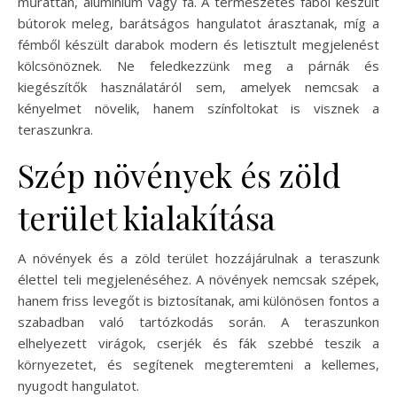
műrattan, alumínium vagy fa. A természetes fából készült
bútorok meleg, barátságos hangulatot árasztanak, míg a
fémből készült darabok modern és letisztult megjelenést
kölcsönöznek. Ne feledkezzünk meg a párnák és
kiegészítők használatáról sem, amelyek nemcsak a
kényelmet növelik, hanem színfoltokat is visznek a
teraszunkra.
Szép növények és zöld
terület kialakítása
A növények és a zöld terület hozzájárulnak a teraszunk
élettel teli megjelenéséhez. A növények nemcsak szépek,
hanem friss levegőt is biztosítanak, ami különösen fontos a
szabadban való tartózkodás során. A teraszunkon
elhelyezett virágok, cserjék és fák szebbé teszik a
környezetet, és segítenek megteremteni a kellemes,
nyugodt hangulatot.