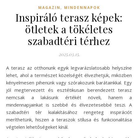
,
MAGAZIN
MINDENNAPOK
Inspiráló terasz képek:
ötletek a tökéletes
szabadtéri térhez
2025.03.15.
A terasz az otthonunk egyik legvarázslatosabb helyszíne
lehet, ahol a természet közelségét élvezhetjük, miközben
kényelmesen pihenünk vagy szórakozunk barátainkkal. Egy
jól megtervezett és esztétikusan berendezett terasz
nemcsak a lakásunk értékét növeli, hanem a
mindennapjainkat is szebbé és élvezetesebbé teszi. A
szabadtéri tér kialakításához rengeteg inspirációt
meríthetünk, hiszen a teraszok stílusa és funkcionalitása
végtelen lehetőségeket kínál.