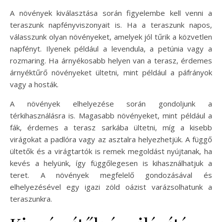
A növények kiválasztása során figyelembe kell venni a
teraszunk napfényviszonyait is. Ha a teraszunk napos,
válasszunk olyan növényeket, amelyek jól tűrik a közvetlen
napfényt. Ilyenek például a levendula, a petúnia vagy a
rozmaring. Ha árnyékosabb helyen van a terasz, érdemes
árnyéktűrő növényeket ültetni, mint például a páfrányok
vagy a hosták.
A növények elhelyezése során gondoljunk a
térkihasználásra is. Magasabb növényeket, mint például a
fák, érdemes a terasz sarkába ültetni, míg a kisebb
virágokat a padlóra vagy az asztalra helyezhetjük. A függő
ültetők és a virágtartók is remek megoldást nyújtanak, ha
kevés a helyünk, így függőlegesen is kihasználhatjuk a
teret. A növények megfelelő gondozásával és
elhelyezésével egy igazi zöld oázist varázsolhatunk a
teraszunkra.