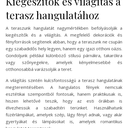
Kiegészítők és világítás a
terasz hangulatához
A teraszunk hangulatát nagymértékben befolyásolják a
kiegészítők és a világítás. A megfelelő dekorációk és
fényforrások segítenek abban, hogy a teraszunk ne csupán
egy szabadidős hely legyen, hanem egy igazi otthoni oázis.
Gondoljunk például különböző stílusú párnákra, takarókra
vagy szőnyegekre, amelyek kényelmesebbé és
otthonosabbá varázsolják a teret.
A világítás szintén kulcsfontosságú a terasz hangulatának
megteremtésében. A hangulatos fények nemcsak
esztétikai szempontból fontosak, hanem praktikusak is,
hiszen lehetővé teszik, hogy az esti órákban is
élvezhessük a szabadtéri terünket. Használhatunk
füzérlámpákat, amelyek szép, lágy fényt adnak, vagy akár
gyertyákat és lámpásokat is, amelyek romantikus