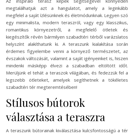
Az inspiráló terasz képek segítségével könnyedén
megtalálhatjuk azt a hangulatot, amely a leginkább
megfelel a saját ízlésünknek és életmódunknak. Legyen szó
egy minimalista, modern teraszról, vagy egy klasszikus,
romantikus környezetről, a megfelelő ötletek és
kiegészítők révén bármilyen szabadtéri térből varázslatos
helyszínt alakíthatunk ki. A teraszunk kialakítása során
érdemes figyelembe venni a környező természetet, az
évszakok változását, valamint a saját igényeinket is, hiszen
mindenki másképp élvezi a szabadban eltöltött időt.
Merüljünk el tehát a teraszok világában, és fedezzük fel a
legszebb ötleteket, amelyek segíthetnek a tökéletes
szabadtéri tér megteremtésében!
Stílusos bútorok
választása a teraszra
A teraszunk bútorainak kiválasztása kulcsfontosságú a tér