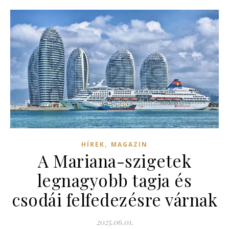
,
HÍREK
MAGAZIN
A Mariana-szigetek
legnagyobb tagja és
csodái felfedezésre várnak
2025.06.01.