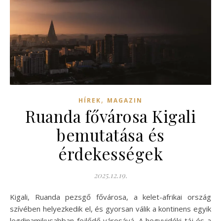
,
HÍREK
MAGAZIN
Ruanda fővárosa Kigali
bemutatása és
érdekességek
2025.12.19.
Kigali, Ruanda pezsgő fővárosa, a kelet-afrikai ország
szívében helyezkedik el, és gyorsan válik a kontinens egyik
legdinamikusabban fejlődő városává. A hegyvidéki táj és a