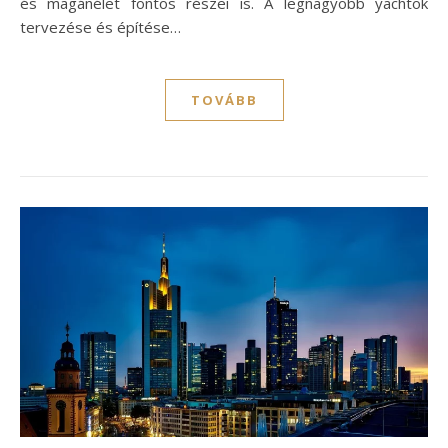
és magánélet fontos részei is. A legnagyobb yachtok
tervezése és építése…
TOVÁBB