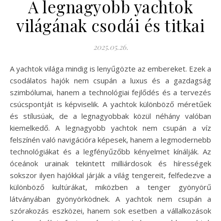
A legnagyobb yachtok
világának csodái és titkai
2025.05.26.
A yachtok világa mindig is lenyűgözte az embereket. Ezek a
csodálatos hajók nem csupán a luxus és a gazdagság
szimbólumai, hanem a technológiai fejlődés és a tervezés
csúcspontját is képviselik. A yachtok különböző méretűek
és stílusúak, de a legnagyobbak közül néhány valóban
kiemelkedő. A legnagyobb yachtok nem csupán a víz
felszínén való navigációra képesek, hanem a legmodernebb
technológiákat és a legfényűzőbb kényelmet kínálják. Az
óceánok urainak tekintett milliárdosok és hírességek
sokszor ilyen hajókkal járják a világ tengereit, felfedezve a
különböző kultúrákat, miközben a tenger gyönyörű
látványában gyönyörködnek. A yachtok nem csupán a
szórakozás eszközei, hanem sok esetben a vállalkozások