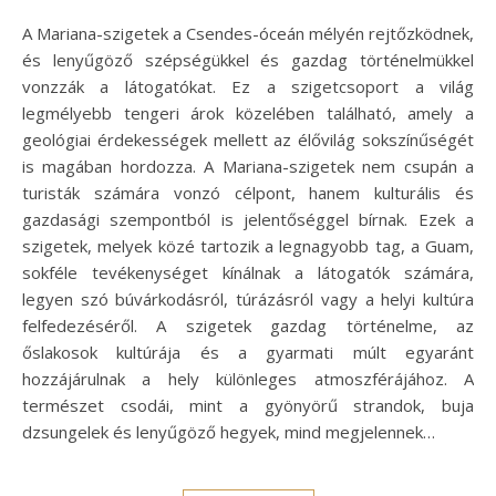
A Mariana-szigetek a Csendes-óceán mélyén rejtőzködnek,
és lenyűgöző szépségükkel és gazdag történelmükkel
vonzzák a látogatókat. Ez a szigetcsoport a világ
legmélyebb tengeri árok közelében található, amely a
geológiai érdekességek mellett az élővilág sokszínűségét
is magában hordozza. A Mariana-szigetek nem csupán a
turisták számára vonzó célpont, hanem kulturális és
gazdasági szempontból is jelentőséggel bírnak. Ezek a
szigetek, melyek közé tartozik a legnagyobb tag, a Guam,
sokféle tevékenységet kínálnak a látogatók számára,
legyen szó búvárkodásról, túrázásról vagy a helyi kultúra
felfedezéséről. A szigetek gazdag történelme, az
őslakosok kultúrája és a gyarmati múlt egyaránt
hozzájárulnak a hely különleges atmoszférájához. A
természet csodái, mint a gyönyörű strandok, buja
dzsungelek és lenyűgöző hegyek, mind megjelennek…