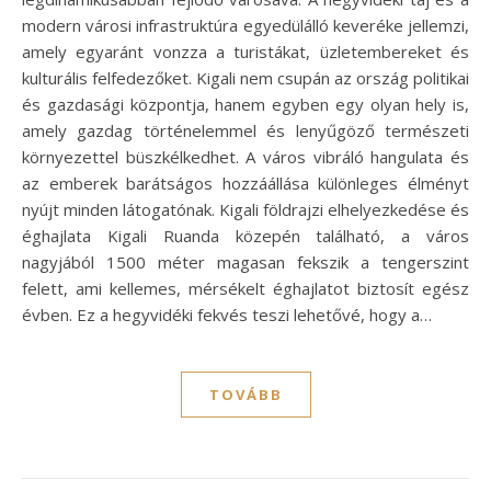
modern városi infrastruktúra egyedülálló keveréke jellemzi,
amely egyaránt vonzza a turistákat, üzletembereket és
kulturális felfedezőket. Kigali nem csupán az ország politikai
és gazdasági központja, hanem egyben egy olyan hely is,
amely gazdag történelemmel és lenyűgöző természeti
környezettel büszkélkedhet. A város vibráló hangulata és
az emberek barátságos hozzáállása különleges élményt
nyújt minden látogatónak. Kigali földrajzi elhelyezkedése és
éghajlata Kigali Ruanda közepén található, a város
nagyjából 1500 méter magasan fekszik a tengerszint
felett, ami kellemes, mérsékelt éghajlatot biztosít egész
évben. Ez a hegyvidéki fekvés teszi lehetővé, hogy a…
TOVÁBB