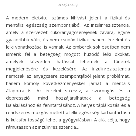
2025.02.17.
A modern életvitel számos kihívást jelent a fizikai és
mentális egészség szempontjából. Az inzulinrezisztencia,
amely a szervezet cukoranyagcseréjének zavara, egyre
gyakoribbá válik, és nem csupán fizikai, hanem érzelmi és
lelki vonatkozásai is vannak. Az emberek sok esetben nem
ismerik fel a betegség mögött húzódó lelki okokat,
amelyek közvetlen hatással lehetnek a tünetek
megjelenésére és kezelésére. Az inzulinrezisztencia
nemcsak az anyagcsere szempontjából jelent problémát,
hanem komoly következményekkel járhat a mentális
állapotra is. Az érzelmi stressz, a szorongás és a
depresszió mind hozzájárulhatnak a betegség
kialakulásához és fenntartásához. A helyes táplálkozás és a
rendszeres mozgás mellett a lelki egészség karbantartása
is kulcsfontosságú lehet a gyógyulásban. A cikk célja, hogy
rámutasson az inzulinrezisztencia…