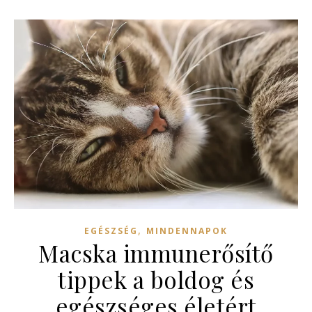
,
EGÉSZSÉG
MINDENNAPOK
Macska immunerősítő
tippek a boldog és
egészséges életért