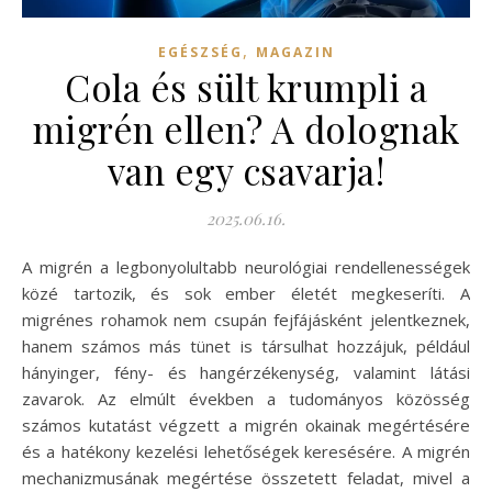
,
EGÉSZSÉG
MAGAZIN
Cola és sült krumpli a
migrén ellen? A dolognak
van egy csavarja!
2025.06.16.
A migrén a legbonyolultabb neurológiai rendellenességek
közé tartozik, és sok ember életét megkeseríti. A
migrénes rohamok nem csupán fejfájásként jelentkeznek,
hanem számos más tünet is társulhat hozzájuk, például
hányinger, fény- és hangérzékenység, valamint látási
zavarok. Az elmúlt években a tudományos közösség
számos kutatást végzett a migrén okainak megértésére
és a hatékony kezelési lehetőségek keresésére. A migrén
mechanizmusának megértése összetett feladat, mivel a