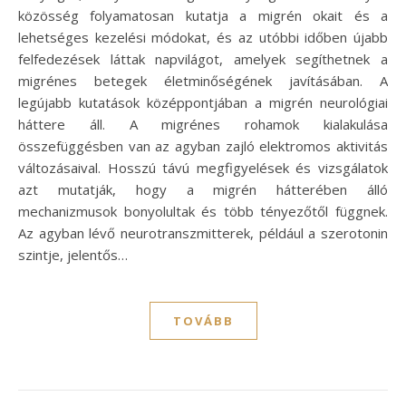
közösség folyamatosan kutatja a migrén okait és a
lehetséges kezelési módokat, és az utóbbi időben újabb
felfedezések láttak napvilágot, amelyek segíthetnek a
migrénes betegek életminőségének javításában. A
legújabb kutatások középpontjában a migrén neurológiai
háttere áll. A migrénes rohamok kialakulása
összefüggésben van az agyban zajló elektromos aktivitás
változásaival. Hosszú távú megfigyelések és vizsgálatok
azt mutatják, hogy a migrén hátterében álló
mechanizmusok bonyolultak és több tényezőtől függnek.
Az agyban lévő neurotranszmitterek, például a szerotonin
szintje, jelentős…
TOVÁBB