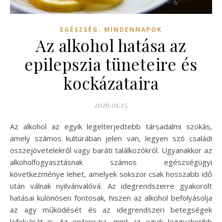
,
EGÉSZSÉG
MINDENNAPOK
Az alkohol hatása az
epilepszia tüneteire és
kockázataira
2026.01.15.
Az alkohol az egyik legelterjedtebb társadalmi szokás,
amely számos kultúrában jelen van, legyen szó családi
összejövetelekről vagy baráti találkozókról. Ugyanakkor az
alkoholfogyasztásnak számos egészségügyi
következménye lehet, amelyek sokszor csak hosszabb idő
után válnak nyilvánvalóvá. Az idegrendszerre gyakorolt
hatásai különösen fontosak, hiszen az alkohol befolyásolja
az agy működését és az idegrendszeri betegségek
lefolyását is. Az epilepszia, mint az egyik leggyakoribb