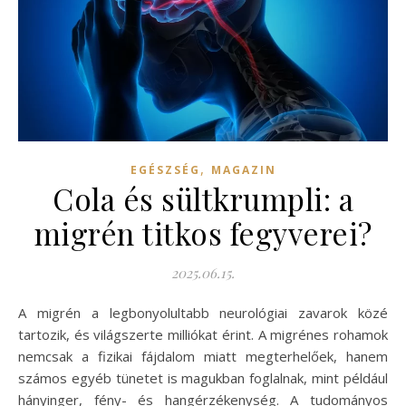
,
EGÉSZSÉG
MAGAZIN
Cola és sültkrumpli: a
migrén titkos fegyverei?
2025.06.15.
A migrén a legbonyolultabb neurológiai zavarok közé
tartozik, és világszerte milliókat érint. A migrénes rohamok
nemcsak a fizikai fájdalom miatt megterhelőek, hanem
számos egyéb tünetet is magukban foglalnak, mint például
hányinger, fény- és hangérzékenység. A tudományos