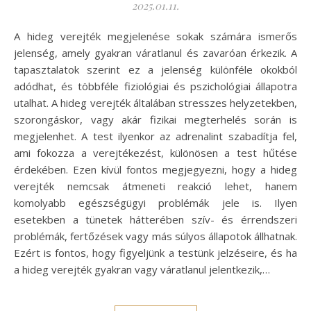
2025.01.11.
A hideg verejték megjelenése sokak számára ismerős
jelenség, amely gyakran váratlanul és zavaróan érkezik. A
tapasztalatok szerint ez a jelenség különféle okokból
adódhat, és többféle fiziológiai és pszichológiai állapotra
utalhat. A hideg verejték általában stresszes helyzetekben,
szorongáskor, vagy akár fizikai megterhelés során is
megjelenhet. A test ilyenkor az adrenalint szabadítja fel,
ami fokozza a verejtékezést, különösen a test hűtése
érdekében. Ezen kívül fontos megjegyezni, hogy a hideg
verejték nemcsak átmeneti reakció lehet, hanem
komolyabb egészségügyi problémák jele is. Ilyen
esetekben a tünetek hátterében szív- és érrendszeri
problémák, fertőzések vagy más súlyos állapotok állhatnak.
Ezért is fontos, hogy figyeljünk a testünk jelzéseire, és ha
a hideg verejték gyakran vagy váratlanul jelentkezik,…