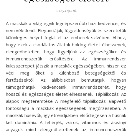
2025.09.06.
A macskák a világ egyik legnépszerűbb házi kedvencei, és
nem véletlenül. Eleganciájuk, függetlenségük és szeretetük
különleges helyet foglal el az emberek szívében. Ahhoz,
hogy ezek a csodálatos állatok boldog életet élhessenek,
elengedhetetlen, hogy figyeljünk az egészségükre és
immunrendszerük erősítésére. Az immunrendszer
kulcsszerepet játszik a macskák egészségében, hiszen ez
védi meg őket a különböző betegségektől és
fertőzésektől. Az alábbiakban bemutatjuk, hogyan
támogathatjuk kedvenceink immunrendszerét, hogy
hosszú és egészséges életet élhessenek. Táplálkozás: Az
alapok megteremtése A megfelelő táplálkozás alapvető
fontosságú a macskák egészségének megőrzésében. A
macskák húsevők, így étrendjükben elsődlegesen a húsnak
kell dominálnia. A fehérjék, zsírok, vitaminok és ásványi
anyagok mind elengedhetetlenek az immunrendszerük